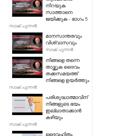
നിറയുക
സാത്താനെ
ജയിക്കുക - ഭാഗം 5
സാക് പുന്നൻ
മാനസാന്തരവും
വിശ്വാസവും
സാക് പുന്നൻ
നിങ്ങളെ തന്നെ
താഴ്ത്തുക ദൈവം
തക്കസമയത്ത്
നിങ്ങളെ ഉയർത്തും
സാക് പുന്നൻ
പരിശുദ്ധാത്മാവിന്
നിങ്ങളുടെ ഭയം
ഇല്ലാതാക്കാൻ
കഴിയും
സാക് പുന്നൻ
ദൈവഹിതം