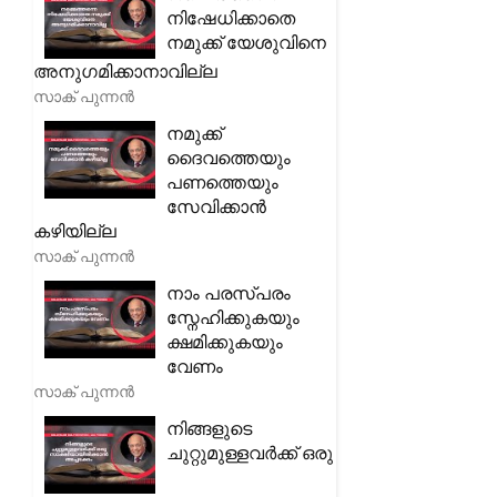
നിഷേധിക്കാതെ
നമുക്ക് യേശുവിനെ
അനുഗമിക്കാനാവില്ല
സാക് പുന്നൻ
നമുക്ക്
ദൈവത്തെയും
പണത്തെയും
സേവിക്കാൻ
കഴിയില്ല
സാക് പുന്നൻ
നാം പരസ്പരം
സ്നേഹിക്കുകയും
ക്ഷമിക്കുകയും
വേണം
സാക് പുന്നൻ
നിങ്ങളുടെ
ചുറ്റുമുള്ളവർക്ക് ഒരു