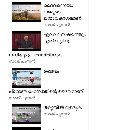
ദൈവരാജ്യം
നമ്മുടെ
ജന്മാവകാശമാണ്
സാക് പുന്നൻ
എല്ലാ സമയത്തും
എല്ലാറ്റിനും
നന്ദിയുള്ളവരായിരിക്കുക
സാക് പുന്നൻ
ദൈവം
പ്രോത്സാഹനത്തിന്റെ ദൈവമാണ്
സാക് പുന്നൻ
താഴ്മയിൽ വളരുക
സാക് പുന്നൻ