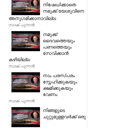
നിഷേധിക്കാതെ
നമുക്ക് യേശുവിനെ
അനുഗമിക്കാനാവില്ല
സാക് പുന്നൻ
നമുക്ക്
ദൈവത്തെയും
പണത്തെയും
സേവിക്കാൻ
കഴിയില്ല
സാക് പുന്നൻ
നാം പരസ്പരം
സ്നേഹിക്കുകയും
ക്ഷമിക്കുകയും
വേണം
സാക് പുന്നൻ
നിങ്ങളുടെ
ചുറ്റുമുള്ളവർക്ക് ഒരു