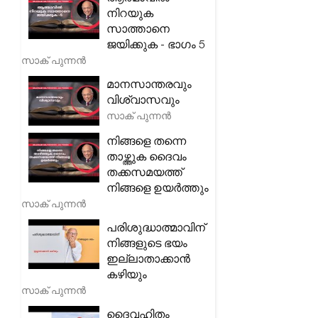
നിറയുക
സാത്താനെ
ജയിക്കുക - ഭാഗം 5
സാക് പുന്നൻ
മാനസാന്തരവും
വിശ്വാസവും
സാക് പുന്നൻ
നിങ്ങളെ തന്നെ
താഴ്ത്തുക ദൈവം
തക്കസമയത്ത്
നിങ്ങളെ ഉയർത്തും
സാക് പുന്നൻ
പരിശുദ്ധാത്മാവിന്
നിങ്ങളുടെ ഭയം
ഇല്ലാതാക്കാൻ
കഴിയും
സാക് പുന്നൻ
ദൈവഹിതം