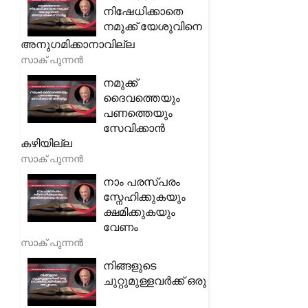
നിഷേധിക്കാതെ
നമുക്ക് യേശുവിനെ
അനുഗമിക്കാനാവില്ല
സാക് പുന്നൻ
നമുക്ക്
ദൈവത്തെയും
പണത്തെയും
സേവിക്കാൻ
കഴിയില്ല
സാക് പുന്നൻ
നാം പരസ്പരം
സ്നേഹിക്കുകയും
ക്ഷമിക്കുകയും
വേണം
സാക് പുന്നൻ
നിങ്ങളുടെ
ചുറ്റുമുള്ളവർക്ക് ഒരു