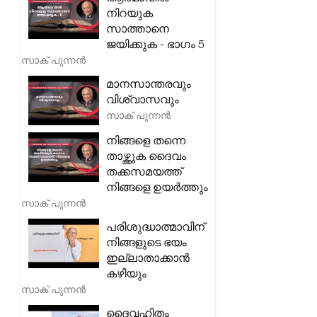
നിറയുക
സാത്താനെ
ജയിക്കുക - ഭാഗം 5
സാക് പുന്നൻ
മാനസാന്തരവും
വിശ്വാസവും
സാക് പുന്നൻ
നിങ്ങളെ തന്നെ
താഴ്ത്തുക ദൈവം
തക്കസമയത്ത്
നിങ്ങളെ ഉയർത്തും
സാക് പുന്നൻ
പരിശുദ്ധാത്മാവിന്
നിങ്ങളുടെ ഭയം
ഇല്ലാതാക്കാൻ
കഴിയും
സാക് പുന്നൻ
ദൈവഹിതം