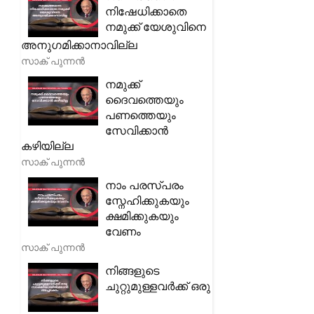
നിഷേധിക്കാതെ
നമുക്ക് യേശുവിനെ
അനുഗമിക്കാനാവില്ല
സാക് പുന്നൻ
നമുക്ക്
ദൈവത്തെയും
പണത്തെയും
സേവിക്കാൻ
കഴിയില്ല
സാക് പുന്നൻ
നാം പരസ്പരം
സ്നേഹിക്കുകയും
ക്ഷമിക്കുകയും
വേണം
സാക് പുന്നൻ
നിങ്ങളുടെ
ചുറ്റുമുള്ളവർക്ക് ഒരു