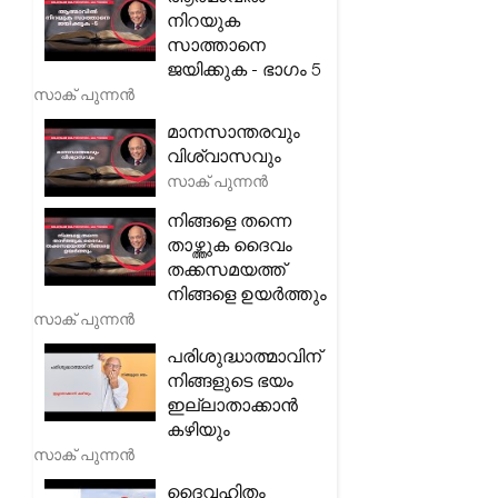
നിറയുക
സാത്താനെ
ജയിക്കുക - ഭാഗം 5
സാക് പുന്നൻ
മാനസാന്തരവും
വിശ്വാസവും
സാക് പുന്നൻ
നിങ്ങളെ തന്നെ
താഴ്ത്തുക ദൈവം
തക്കസമയത്ത്
നിങ്ങളെ ഉയർത്തും
സാക് പുന്നൻ
പരിശുദ്ധാത്മാവിന്
നിങ്ങളുടെ ഭയം
ഇല്ലാതാക്കാൻ
കഴിയും
സാക് പുന്നൻ
ദൈവഹിതം