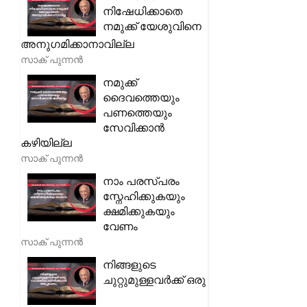
നിഷേധിക്കാതെ
നമുക്ക് യേശുവിനെ
അനുഗമിക്കാനാവില്ല
സാക് പുന്നൻ
നമുക്ക്
ദൈവത്തെയും
പണത്തെയും
സേവിക്കാൻ
കഴിയില്ല
സാക് പുന്നൻ
നാം പരസ്പരം
സ്നേഹിക്കുകയും
ക്ഷമിക്കുകയും
വേണം
സാക് പുന്നൻ
നിങ്ങളുടെ
ചുറ്റുമുള്ളവർക്ക് ഒരു