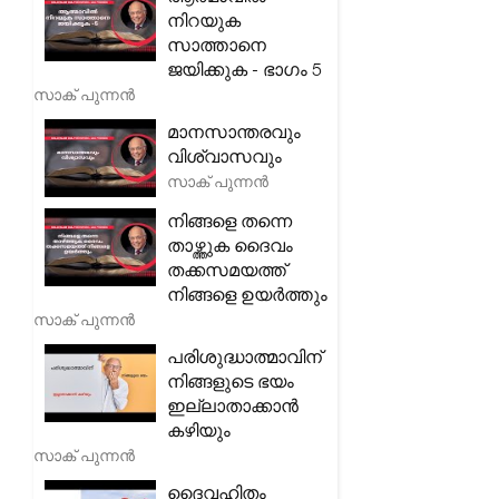
നിറയുക
സാത്താനെ
ജയിക്കുക - ഭാഗം 5
സാക് പുന്നൻ
മാനസാന്തരവും
വിശ്വാസവും
സാക് പുന്നൻ
നിങ്ങളെ തന്നെ
താഴ്ത്തുക ദൈവം
തക്കസമയത്ത്
നിങ്ങളെ ഉയർത്തും
സാക് പുന്നൻ
പരിശുദ്ധാത്മാവിന്
നിങ്ങളുടെ ഭയം
ഇല്ലാതാക്കാൻ
കഴിയും
സാക് പുന്നൻ
ദൈവഹിതം