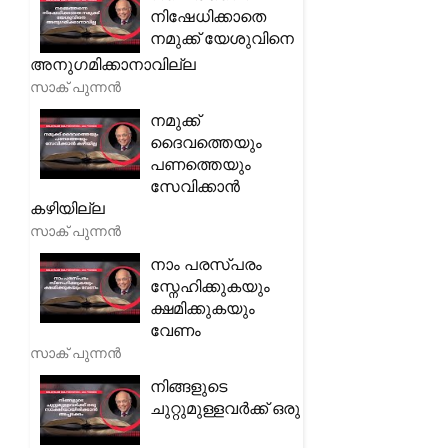
നിഷേധിക്കാതെ
നമുക്ക് യേശുവിനെ
അനുഗമിക്കാനാവില്ല
സാക് പുന്നൻ
നമുക്ക്
ദൈവത്തെയും
പണത്തെയും
സേവിക്കാൻ
കഴിയില്ല
സാക് പുന്നൻ
നാം പരസ്പരം
സ്നേഹിക്കുകയും
ക്ഷമിക്കുകയും
വേണം
സാക് പുന്നൻ
നിങ്ങളുടെ
ചുറ്റുമുള്ളവർക്ക് ഒരു