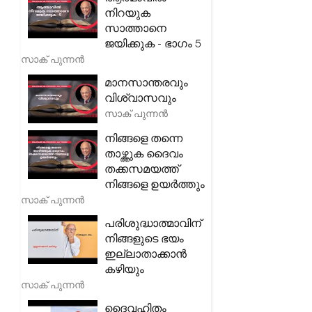
നിറയുക
സാത്താനെ
ജയിക്കുക - ഭാഗം 5
സാക് പുന്നൻ
മാനസാന്തരവും
വിശ്വാസവും
സാക് പുന്നൻ
നിങ്ങളെ തന്നെ
താഴ്ത്തുക ദൈവം
തക്കസമയത്ത്
നിങ്ങളെ ഉയർത്തും
സാക് പുന്നൻ
പരിശുദ്ധാത്മാവിന്
നിങ്ങളുടെ ഭയം
ഇല്ലാതാക്കാൻ
കഴിയും
സാക് പുന്നൻ
ദൈവഹിതം