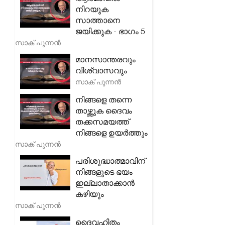
നിറയുക
സാത്താനെ
ജയിക്കുക - ഭാഗം 5
സാക് പുന്നൻ
മാനസാന്തരവും
വിശ്വാസവും
സാക് പുന്നൻ
നിങ്ങളെ തന്നെ
താഴ്ത്തുക ദൈവം
തക്കസമയത്ത്
നിങ്ങളെ ഉയർത്തും
സാക് പുന്നൻ
പരിശുദ്ധാത്മാവിന്
നിങ്ങളുടെ ഭയം
ഇല്ലാതാക്കാൻ
കഴിയും
സാക് പുന്നൻ
ദൈവഹിതം