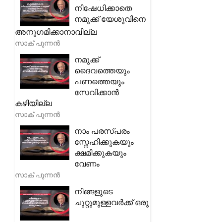
നിഷേധിക്കാതെ
നമുക്ക് യേശുവിനെ
അനുഗമിക്കാനാവില്ല
സാക് പുന്നൻ
നമുക്ക്
ദൈവത്തെയും
പണത്തെയും
സേവിക്കാൻ
കഴിയില്ല
സാക് പുന്നൻ
നാം പരസ്പരം
സ്നേഹിക്കുകയും
ക്ഷമിക്കുകയും
വേണം
സാക് പുന്നൻ
നിങ്ങളുടെ
ചുറ്റുമുള്ളവർക്ക് ഒരു