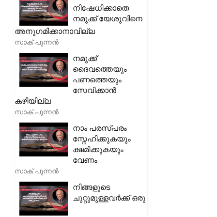
നിഷേധിക്കാതെ
നമുക്ക് യേശുവിനെ
അനുഗമിക്കാനാവില്ല
സാക് പുന്നൻ
നമുക്ക്
ദൈവത്തെയും
പണത്തെയും
സേവിക്കാൻ
കഴിയില്ല
സാക് പുന്നൻ
നാം പരസ്പരം
സ്നേഹിക്കുകയും
ക്ഷമിക്കുകയും
വേണം
സാക് പുന്നൻ
നിങ്ങളുടെ
ചുറ്റുമുള്ളവർക്ക് ഒരു