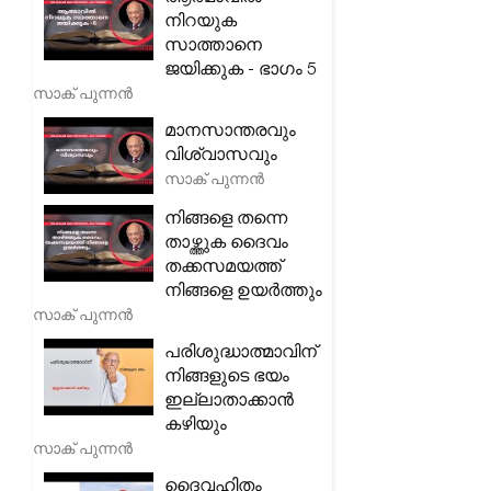
നിറയുക
സാത്താനെ
ജയിക്കുക - ഭാഗം 5
സാക് പുന്നൻ
മാനസാന്തരവും
വിശ്വാസവും
സാക് പുന്നൻ
നിങ്ങളെ തന്നെ
താഴ്ത്തുക ദൈവം
തക്കസമയത്ത്
നിങ്ങളെ ഉയർത്തും
സാക് പുന്നൻ
പരിശുദ്ധാത്മാവിന്
നിങ്ങളുടെ ഭയം
ഇല്ലാതാക്കാൻ
കഴിയും
സാക് പുന്നൻ
ദൈവഹിതം