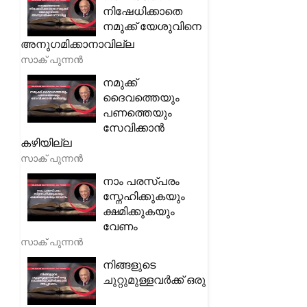
നിഷേധിക്കാതെ
നമുക്ക് യേശുവിനെ
അനുഗമിക്കാനാവില്ല
സാക് പുന്നൻ
നമുക്ക്
ദൈവത്തെയും
പണത്തെയും
സേവിക്കാൻ
കഴിയില്ല
സാക് പുന്നൻ
നാം പരസ്പരം
സ്നേഹിക്കുകയും
ക്ഷമിക്കുകയും
വേണം
സാക് പുന്നൻ
നിങ്ങളുടെ
ചുറ്റുമുള്ളവർക്ക് ഒരു