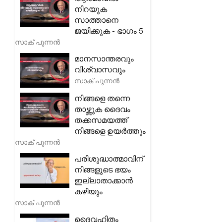
നിറയുക
സാത്താനെ
ജയിക്കുക - ഭാഗം 5
സാക് പുന്നൻ
മാനസാന്തരവും
വിശ്വാസവും
സാക് പുന്നൻ
നിങ്ങളെ തന്നെ
താഴ്ത്തുക ദൈവം
തക്കസമയത്ത്
നിങ്ങളെ ഉയർത്തും
സാക് പുന്നൻ
പരിശുദ്ധാത്മാവിന്
നിങ്ങളുടെ ഭയം
ഇല്ലാതാക്കാൻ
കഴിയും
സാക് പുന്നൻ
ദൈവഹിതം