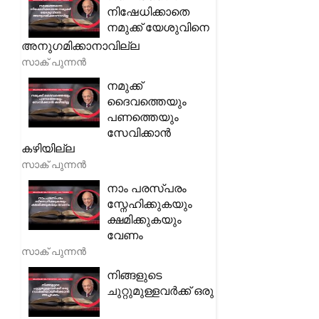
നിഷേധിക്കാതെ
നമുക്ക് യേശുവിനെ
അനുഗമിക്കാനാവില്ല
സാക് പുന്നൻ
നമുക്ക്
ദൈവത്തെയും
പണത്തെയും
സേവിക്കാൻ
കഴിയില്ല
സാക് പുന്നൻ
നാം പരസ്പരം
സ്നേഹിക്കുകയും
ക്ഷമിക്കുകയും
വേണം
സാക് പുന്നൻ
നിങ്ങളുടെ
ചുറ്റുമുള്ളവർക്ക് ഒരു