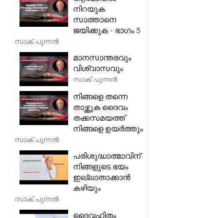
നിറയുക
സാത്താനെ
ജയിക്കുക - ഭാഗം 5
സാക് പുന്നൻ
മാനസാന്തരവും
വിശ്വാസവും
സാക് പുന്നൻ
നിങ്ങളെ തന്നെ
താഴ്ത്തുക ദൈവം
തക്കസമയത്ത്
നിങ്ങളെ ഉയർത്തും
സാക് പുന്നൻ
പരിശുദ്ധാത്മാവിന്
നിങ്ങളുടെ ഭയം
ഇല്ലാതാക്കാൻ
കഴിയും
സാക് പുന്നൻ
ദൈവഹിതം