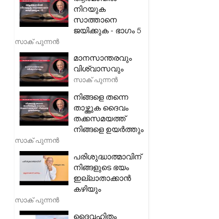
നിറയുക
സാത്താനെ
ജയിക്കുക - ഭാഗം 5
സാക് പുന്നൻ
മാനസാന്തരവും
വിശ്വാസവും
സാക് പുന്നൻ
നിങ്ങളെ തന്നെ
താഴ്ത്തുക ദൈവം
തക്കസമയത്ത്
നിങ്ങളെ ഉയർത്തും
സാക് പുന്നൻ
പരിശുദ്ധാത്മാവിന്
നിങ്ങളുടെ ഭയം
ഇല്ലാതാക്കാൻ
കഴിയും
സാക് പുന്നൻ
ദൈവഹിതം