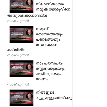
നിഷേധിക്കാതെ
നമുക്ക് യേശുവിനെ
അനുഗമിക്കാനാവില്ല
സാക് പുന്നൻ
നമുക്ക്
ദൈവത്തെയും
പണത്തെയും
സേവിക്കാൻ
കഴിയില്ല
സാക് പുന്നൻ
നാം പരസ്പരം
സ്നേഹിക്കുകയും
ക്ഷമിക്കുകയും
വേണം
സാക് പുന്നൻ
നിങ്ങളുടെ
ചുറ്റുമുള്ളവർക്ക് ഒരു