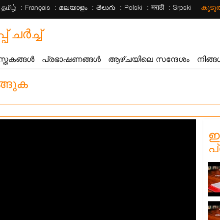
தமிழ்
Français
മലയാളം
తెలుగు
Polski
मराठी
Srpski
കൂട
ചര്‍ച്ച്
സ്തകങ്ങൾ
പ്രഭാഷണങ്ങൾ
ആഴ്ചയിലെ സന്ദേശം
നിങ്ങ
്ങുക
ഈ
പ