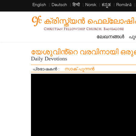
English
Deutsch
हिन्दी
Norsk
ಕನ್ನಡ
Română
ക്രിസ്ത്യന്‍ ഫെല്ലോഷിപ്പ് 
Christian Fellowship Church, Bangalore
ലേഖനങ്ങൾ
പു
യേശുവിൻ്റെ വരവിനായി ഒരുങ
Daily Devotions
സാക് പുന്നൻ
പ്രഭാഷകൻ :