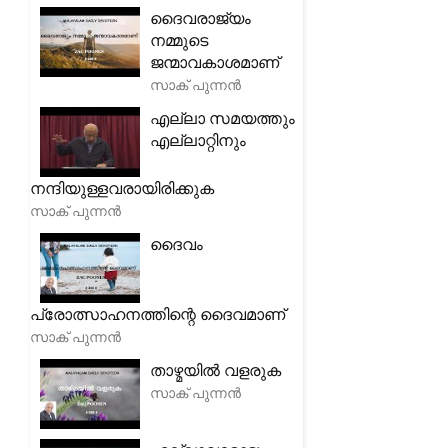
ദൈവരാജ്യം
നമ്മുടെ
ജന്മാവകാശമാണ്
സാക് പുന്നൻ
എല്ലാ സമയത്തും
എല്ലാറ്റിനും
നന്ദിയുള്ളവരായിരിക്കുക
സാക് പുന്നൻ
ദൈവം
പ്രോത്സാഹനത്തിന്റെ ദൈവമാണ്
സാക് പുന്നൻ
താഴ്മയിൽ വളരുക
സാക് പുന്നൻ