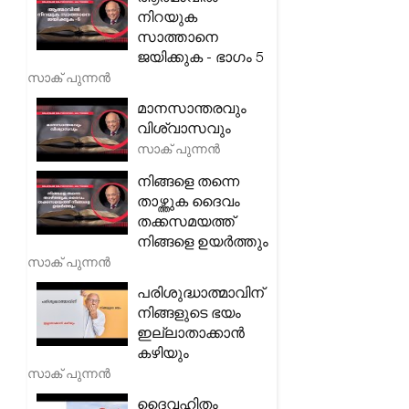
നിറയുക
സാത്താനെ
ജയിക്കുക - ഭാഗം 5
സാക് പുന്നൻ
മാനസാന്തരവും
വിശ്വാസവും
സാക് പുന്നൻ
നിങ്ങളെ തന്നെ
താഴ്ത്തുക ദൈവം
തക്കസമയത്ത്
നിങ്ങളെ ഉയർത്തും
സാക് പുന്നൻ
പരിശുദ്ധാത്മാവിന്
നിങ്ങളുടെ ഭയം
ഇല്ലാതാക്കാൻ
കഴിയും
സാക് പുന്നൻ
ദൈവഹിതം