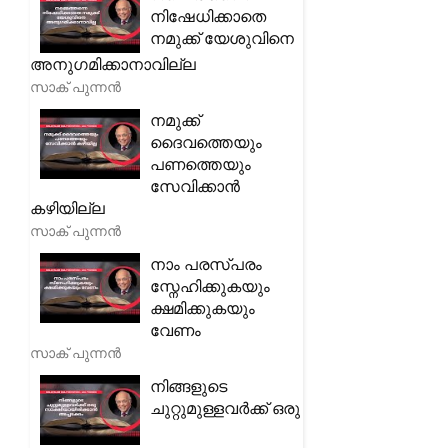
നിഷേധിക്കാതെ
നമുക്ക് യേശുവിനെ
അനുഗമിക്കാനാവില്ല
സാക് പുന്നൻ
നമുക്ക്
ദൈവത്തെയും
പണത്തെയും
സേവിക്കാൻ
കഴിയില്ല
സാക് പുന്നൻ
നാം പരസ്പരം
സ്നേഹിക്കുകയും
ക്ഷമിക്കുകയും
വേണം
സാക് പുന്നൻ
നിങ്ങളുടെ
ചുറ്റുമുള്ളവർക്ക് ഒരു