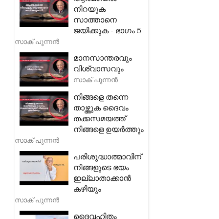
നിറയുക
സാത്താനെ
ജയിക്കുക - ഭാഗം 5
സാക് പുന്നൻ
മാനസാന്തരവും
വിശ്വാസവും
സാക് പുന്നൻ
നിങ്ങളെ തന്നെ
താഴ്ത്തുക ദൈവം
തക്കസമയത്ത്
നിങ്ങളെ ഉയർത്തും
സാക് പുന്നൻ
പരിശുദ്ധാത്മാവിന്
നിങ്ങളുടെ ഭയം
ഇല്ലാതാക്കാൻ
കഴിയും
സാക് പുന്നൻ
ദൈവഹിതം