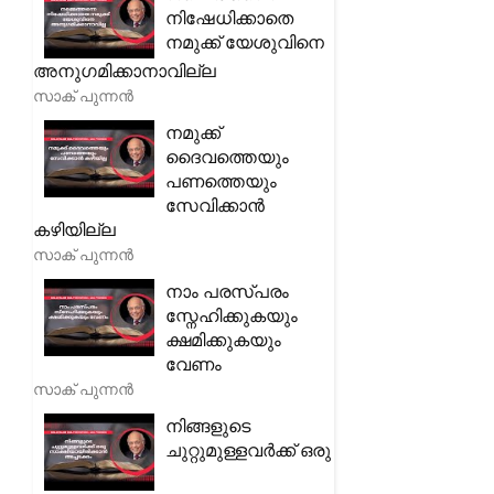
നിഷേധിക്കാതെ
നമുക്ക് യേശുവിനെ
അനുഗമിക്കാനാവില്ല
സാക് പുന്നൻ
നമുക്ക്
ദൈവത്തെയും
പണത്തെയും
സേവിക്കാൻ
കഴിയില്ല
സാക് പുന്നൻ
നാം പരസ്പരം
സ്നേഹിക്കുകയും
ക്ഷമിക്കുകയും
വേണം
സാക് പുന്നൻ
നിങ്ങളുടെ
ചുറ്റുമുള്ളവർക്ക് ഒരു