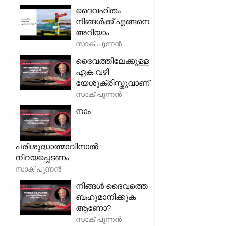
ദൈവഹിതം
നിങ്ങൾക്ക് എങ്ങനെ
അറിയാം
സാക് പുന്നൻ
ദൈവത്തിലേക്കുള്ള
ഏക വഴി
യേശുക്രിസ്തുവാണ്
സാക് പുന്നൻ
നാം
പരിശുദ്ധാത്മാവിനാൽ
നിറയപ്പെടണം
സാക് പുന്നൻ
നിങ്ങൾ ദൈവത്തെ
ബഹുമാനിക്കുക
ആണോ?
സാക് പുന്നൻ