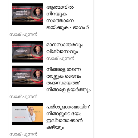
ആത്മാവിൽ
നിറയുക
സാത്താനെ
ജയിക്കുക - ഭാഗം 5
സാക് പുന്നൻ
മാനസാന്തരവും
വിശ്വാസവും
സാക് പുന്നൻ
നിങ്ങളെ തന്നെ
താഴ്ത്തുക ദൈവം
തക്കസമയത്ത്
നിങ്ങളെ ഉയർത്തും
സാക് പുന്നൻ
പരിശുദ്ധാത്മാവിന്
നിങ്ങളുടെ ഭയം
ഇല്ലാതാക്കാൻ
കഴിയും
സാക് പുന്നൻ