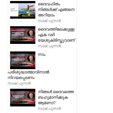
ദൈവഹിതം
നിങ്ങൾക്ക് എങ്ങനെ
അറിയാം
സാക് പുന്നൻ
ദൈവത്തിലേക്കുള്ള
ഏക വഴി
യേശുക്രിസ്തുവാണ്
സാക് പുന്നൻ
നാം
പരിശുദ്ധാത്മാവിനാൽ
നിറയപ്പെടണം
സാക് പുന്നൻ
നിങ്ങൾ ദൈവത്തെ
ബഹുമാനിക്കുക
ആണോ?
സാക് പുന്നൻ