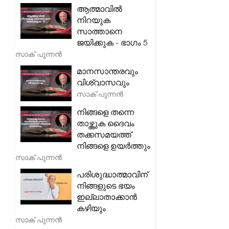
ആത്മാവിൽ
നിറയുക
സാത്താനെ
ജയിക്കുക - ഭാഗം 5
സാക് പുന്നൻ
മാനസാന്തരവും
വിശ്വാസവും
സാക് പുന്നൻ
നിങ്ങളെ തന്നെ
താഴ്ത്തുക ദൈവം
തക്കസമയത്ത്
നിങ്ങളെ ഉയർത്തും
സാക് പുന്നൻ
പരിശുദ്ധാത്മാവിന്
നിങ്ങളുടെ ഭയം
ഇല്ലാതാക്കാൻ
കഴിയും
സാക് പുന്നൻ