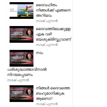
ദൈവഹിതം
നിങ്ങൾക്ക് എങ്ങനെ
അറിയാം
സാക് പുന്നൻ
ദൈവത്തിലേക്കുള്ള
ഏക വഴി
യേശുക്രിസ്തുവാണ്
സാക് പുന്നൻ
നാം
പരിശുദ്ധാത്മാവിനാൽ
നിറയപ്പെടണം
സാക് പുന്നൻ
നിങ്ങൾ ദൈവത്തെ
ബഹുമാനിക്കുക
ആണോ?
സാക് പുന്നൻ