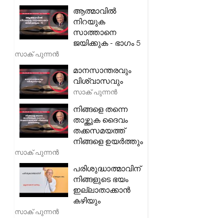
ആത്മാവിൽ
നിറയുക
സാത്താനെ
ജയിക്കുക - ഭാഗം 5
സാക് പുന്നൻ
മാനസാന്തരവും
വിശ്വാസവും
സാക് പുന്നൻ
നിങ്ങളെ തന്നെ
താഴ്ത്തുക ദൈവം
തക്കസമയത്ത്
നിങ്ങളെ ഉയർത്തും
സാക് പുന്നൻ
പരിശുദ്ധാത്മാവിന്
നിങ്ങളുടെ ഭയം
ഇല്ലാതാക്കാൻ
കഴിയും
സാക് പുന്നൻ