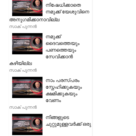
നിഷേധിക്കാതെ
നമുക്ക് യേശുവിനെ
അനുഗമിക്കാനാവില്ല
സാക് പുന്നൻ
നമുക്ക്
ദൈവത്തെയും
പണത്തെയും
സേവിക്കാൻ
കഴിയില്ല
സാക് പുന്നൻ
നാം പരസ്പരം
സ്നേഹിക്കുകയും
ക്ഷമിക്കുകയും
വേണം
സാക് പുന്നൻ
നിങ്ങളുടെ
ചുറ്റുമുള്ളവർക്ക് ഒരു