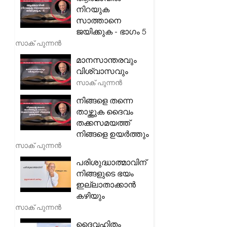
നിറയുക
സാത്താനെ
ജയിക്കുക - ഭാഗം 5
സാക് പുന്നൻ
മാനസാന്തരവും
വിശ്വാസവും
സാക് പുന്നൻ
നിങ്ങളെ തന്നെ
താഴ്ത്തുക ദൈവം
തക്കസമയത്ത്
നിങ്ങളെ ഉയർത്തും
സാക് പുന്നൻ
പരിശുദ്ധാത്മാവിന്
നിങ്ങളുടെ ഭയം
ഇല്ലാതാക്കാൻ
കഴിയും
സാക് പുന്നൻ
ദൈവഹിതം