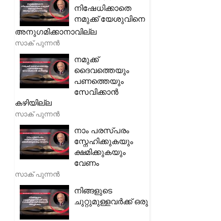
നിഷേധിക്കാതെ
നമുക്ക് യേശുവിനെ
അനുഗമിക്കാനാവില്ല
സാക് പുന്നൻ
നമുക്ക്
ദൈവത്തെയും
പണത്തെയും
സേവിക്കാൻ
കഴിയില്ല
സാക് പുന്നൻ
നാം പരസ്പരം
സ്നേഹിക്കുകയും
ക്ഷമിക്കുകയും
വേണം
സാക് പുന്നൻ
നിങ്ങളുടെ
ചുറ്റുമുള്ളവർക്ക് ഒരു