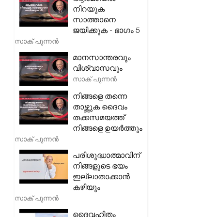
നിറയുക
സാത്താനെ
ജയിക്കുക - ഭാഗം 5
സാക് പുന്നൻ
മാനസാന്തരവും
വിശ്വാസവും
സാക് പുന്നൻ
നിങ്ങളെ തന്നെ
താഴ്ത്തുക ദൈവം
തക്കസമയത്ത്
നിങ്ങളെ ഉയർത്തും
സാക് പുന്നൻ
പരിശുദ്ധാത്മാവിന്
നിങ്ങളുടെ ഭയം
ഇല്ലാതാക്കാൻ
കഴിയും
സാക് പുന്നൻ
ദൈവഹിതം