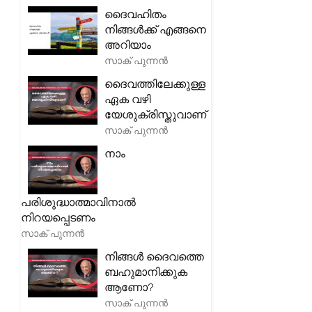
ദൈവഹിതം
നിങ്ങൾക്ക് എങ്ങനെ
അറിയാം
സാക് പുന്നൻ
ദൈവത്തിലേക്കുള്ള
ഏക വഴി
യേശുക്രിസ്തുവാണ്
സാക് പുന്നൻ
നാം
പരിശുദ്ധാത്മാവിനാൽ
നിറയപ്പെടണം
സാക് പുന്നൻ
നിങ്ങൾ ദൈവത്തെ
ബഹുമാനിക്കുക
ആണോ?
സാക് പുന്നൻ