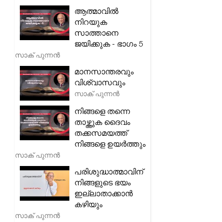
ആത്മാവിൽ
നിറയുക
സാത്താനെ
ജയിക്കുക - ഭാഗം 5
സാക് പുന്നൻ
മാനസാന്തരവും
വിശ്വാസവും
സാക് പുന്നൻ
നിങ്ങളെ തന്നെ
താഴ്ത്തുക ദൈവം
തക്കസമയത്ത്
നിങ്ങളെ ഉയർത്തും
സാക് പുന്നൻ
പരിശുദ്ധാത്മാവിന്
നിങ്ങളുടെ ഭയം
ഇല്ലാതാക്കാൻ
കഴിയും
സാക് പുന്നൻ