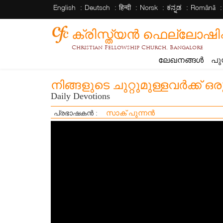
English
Deutsch
हिन्दी
Norsk
ಕನ್ನಡ
Română
ക്രിസ്ത്യന്‍ ഫെല്ലോഷിപ്പ് 
Christian Fellowship Church, Bangalore
ലേഖനങ്ങൾ
പു
നിങ്ങളുടെ ചുറ്റുമുള്ളവർക്ക് 
Daily Devotions
സാക് പുന്നൻ
പ്രഭാഷകൻ :