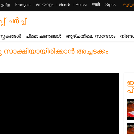
தமிழ்
Français
മലയാളം
తెలుగు
Polski
मराठी
Srpski
കൂട
ചര്‍ച്ച്
സ്തകങ്ങൾ
പ്രഭാഷണങ്ങൾ
ആഴ്ചയിലെ സന്ദേശം
നിങ്ങ
ഒരു സാക്ഷിയായിരിക്കാൻ അച്ചടക്കം
ഈ
പ