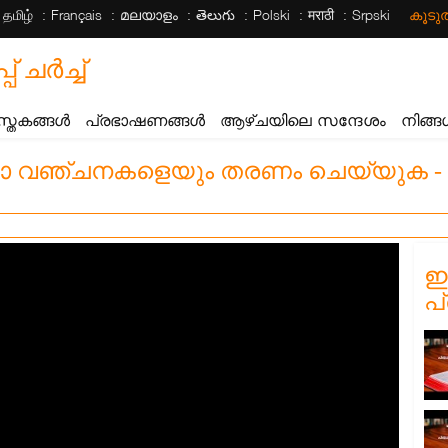
தமிழ்
Français
മലയാളം
తెలుగు
Polski
मराठी
Srpski
കൂട
ചര്‍ച്ച്
സ്തകങ്ങൾ
പ്രഭാഷണങ്ങൾ
ആഴ്ചയിലെ സന്ദേശം
നിങ്ങ
 വഞ്ചനകളെയും തരണം ചെയ്യുക - ഭ
ഈ
പ