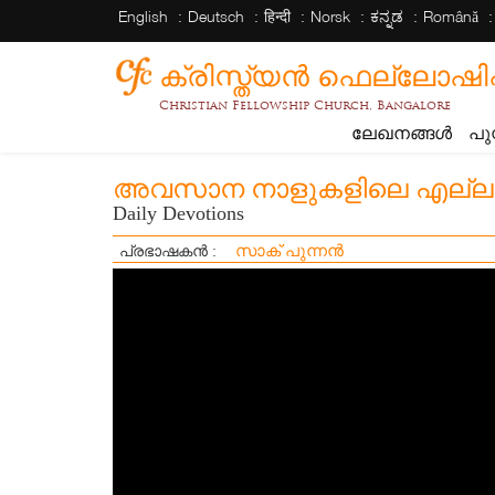
English
Deutsch
हिन्दी
Norsk
ಕನ್ನಡ
Română
ക്രിസ്ത്യന്‍ ഫെല്ലോഷിപ്പ് 
Christian Fellowship Church, Bangalore
ലേഖനങ്ങൾ
പു
അവസാന നാളുകളിലെ എല്ലാ
Daily Devotions
സാക് പുന്നൻ
പ്രഭാഷകൻ :