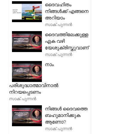
ദൈവഹിതം
നിങ്ങൾക്ക് എങ്ങനെ
അറിയാം
സാക് പുന്നൻ
ദൈവത്തിലേക്കുള്ള
ഏക വഴി
യേശുക്രിസ്തുവാണ്
സാക് പുന്നൻ
നാം
പരിശുദ്ധാത്മാവിനാൽ
നിറയപ്പെടണം
സാക് പുന്നൻ
നിങ്ങൾ ദൈവത്തെ
ബഹുമാനിക്കുക
ആണോ?
സാക് പുന്നൻ