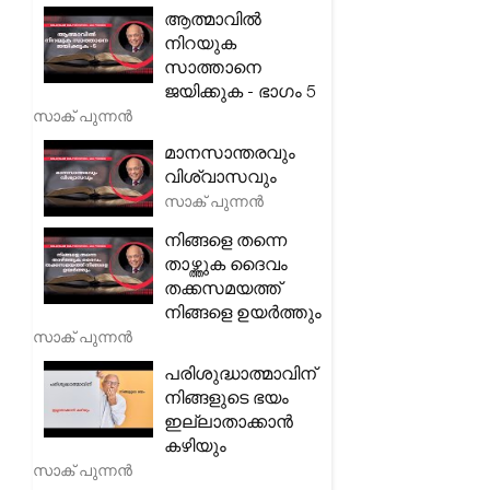
ആത്മാവിൽ
നിറയുക
സാത്താനെ
ജയിക്കുക - ഭാഗം 5
സാക് പുന്നൻ
മാനസാന്തരവും
വിശ്വാസവും
സാക് പുന്നൻ
നിങ്ങളെ തന്നെ
താഴ്ത്തുക ദൈവം
തക്കസമയത്ത്
നിങ്ങളെ ഉയർത്തും
സാക് പുന്നൻ
പരിശുദ്ധാത്മാവിന്
നിങ്ങളുടെ ഭയം
ഇല്ലാതാക്കാൻ
കഴിയും
സാക് പുന്നൻ