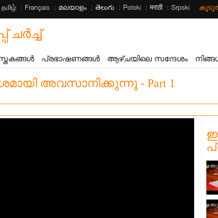
தமிழ்
Français
മലയാളം
తెలుగు
Polski
मराठी
Srpski
കൂട
ചര്‍ച്ച്
സ്തകങ്ങൾ
പ്രഭാഷണങ്ങൾ
ആഴ്ചയിലെ സന്ദേശം
നിങ്ങ
ശമായി അവസാനിക്കുന്നു - Part 1
ഈ
പ