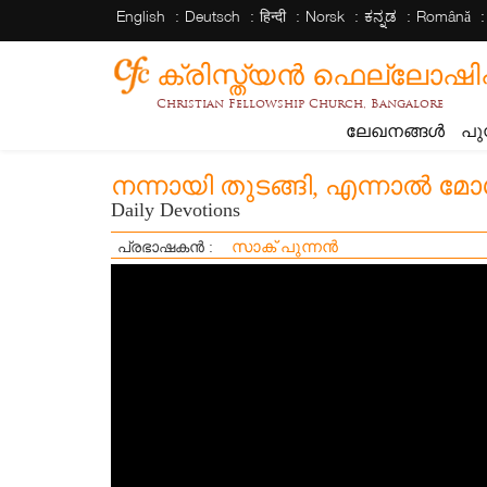
English
Deutsch
हिन्दी
Norsk
ಕನ್ನಡ
Română
ക്രിസ്ത്യന്‍ ഫെല്ലോഷിപ്പ് 
Christian Fellowship Church, Bangalore
ലേഖനങ്ങൾ
പു
നന്നായി തുടങ്ങി, എന്നാൽ മോ
Daily Devotions
സാക് പുന്നൻ
പ്രഭാഷകൻ :