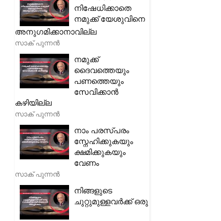
നിഷേധിക്കാതെ
നമുക്ക് യേശുവിനെ
അനുഗമിക്കാനാവില്ല
സാക് പുന്നൻ
നമുക്ക്
ദൈവത്തെയും
പണത്തെയും
സേവിക്കാൻ
കഴിയില്ല
സാക് പുന്നൻ
നാം പരസ്പരം
സ്നേഹിക്കുകയും
ക്ഷമിക്കുകയും
വേണം
സാക് പുന്നൻ
നിങ്ങളുടെ
ചുറ്റുമുള്ളവർക്ക് ഒരു