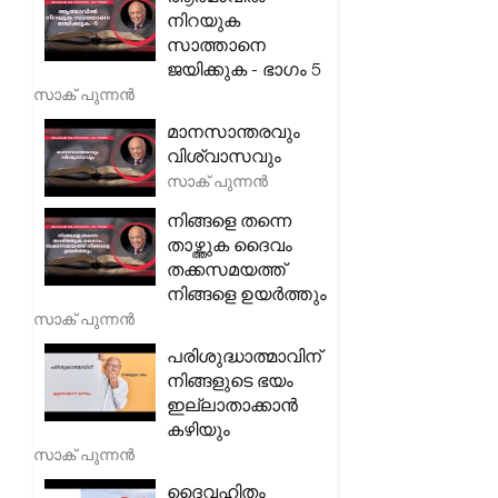
നിറയുക
സാത്താനെ
ജയിക്കുക - ഭാഗം 5
സാക് പുന്നൻ
മാനസാന്തരവും
വിശ്വാസവും
സാക് പുന്നൻ
നിങ്ങളെ തന്നെ
താഴ്ത്തുക ദൈവം
തക്കസമയത്ത്
നിങ്ങളെ ഉയർത്തും
സാക് പുന്നൻ
പരിശുദ്ധാത്മാവിന്
നിങ്ങളുടെ ഭയം
ഇല്ലാതാക്കാൻ
കഴിയും
സാക് പുന്നൻ
ദൈവഹിതം