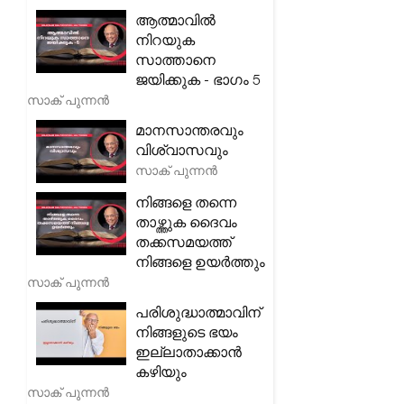
ആത്മാവിൽ
നിറയുക
സാത്താനെ
ജയിക്കുക - ഭാഗം 5
സാക് പുന്നൻ
മാനസാന്തരവും
വിശ്വാസവും
സാക് പുന്നൻ
നിങ്ങളെ തന്നെ
താഴ്ത്തുക ദൈവം
തക്കസമയത്ത്
നിങ്ങളെ ഉയർത്തും
സാക് പുന്നൻ
പരിശുദ്ധാത്മാവിന്
നിങ്ങളുടെ ഭയം
ഇല്ലാതാക്കാൻ
കഴിയും
സാക് പുന്നൻ