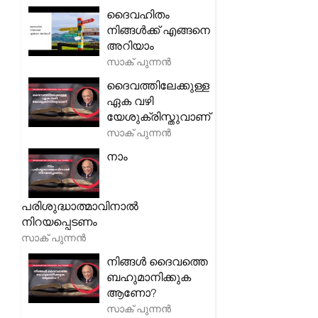
ദൈവഹിതം
നിങ്ങൾക്ക് എങ്ങനെ
അറിയാം
സാക് പുന്നൻ
ദൈവത്തിലേക്കുള്ള
ഏക വഴി
യേശുക്രിസ്തുവാണ്
സാക് പുന്നൻ
നാം
പരിശുദ്ധാത്മാവിനാൽ
നിറയപ്പെടണം
സാക് പുന്നൻ
നിങ്ങൾ ദൈവത്തെ
ബഹുമാനിക്കുക
ആണോ?
സാക് പുന്നൻ