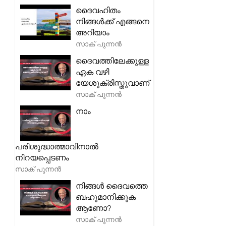
ദൈവഹിതം
നിങ്ങൾക്ക് എങ്ങനെ
അറിയാം
സാക് പുന്നൻ
ദൈവത്തിലേക്കുള്ള
ഏക വഴി
യേശുക്രിസ്തുവാണ്
സാക് പുന്നൻ
നാം
പരിശുദ്ധാത്മാവിനാൽ
നിറയപ്പെടണം
സാക് പുന്നൻ
നിങ്ങൾ ദൈവത്തെ
ബഹുമാനിക്കുക
ആണോ?
സാക് പുന്നൻ