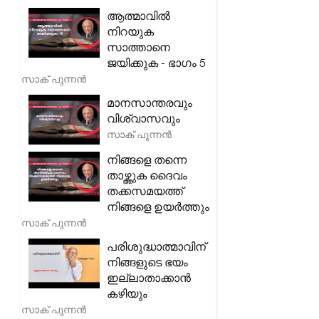
ആത്മാവിൽ
നിറയുക
സാത്താനെ
ജയിക്കുക - ഭാഗം 5
സാക് പുന്നൻ
മാനസാന്തരവും
വിശ്വാസവും
സാക് പുന്നൻ
നിങ്ങളെ തന്നെ
താഴ്ത്തുക ദൈവം
തക്കസമയത്ത്
നിങ്ങളെ ഉയർത്തും
സാക് പുന്നൻ
പരിശുദ്ധാത്മാവിന്
നിങ്ങളുടെ ഭയം
ഇല്ലാതാക്കാൻ
കഴിയും
സാക് പുന്നൻ