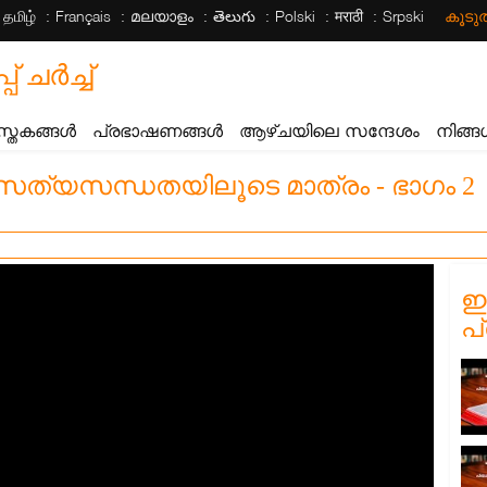
தமிழ்
Français
മലയാളം
తెలుగు
Polski
मराठी
Srpski
കൂട
ചര്‍ച്ച്
സ്തകങ്ങൾ
പ്രഭാഷണങ്ങൾ
ആഴ്ചയിലെ സന്ദേശം
നിങ്ങ
ത്യസന്ധതയിലൂടെ മാത്രം - ഭാഗം 2
ഈ
പ