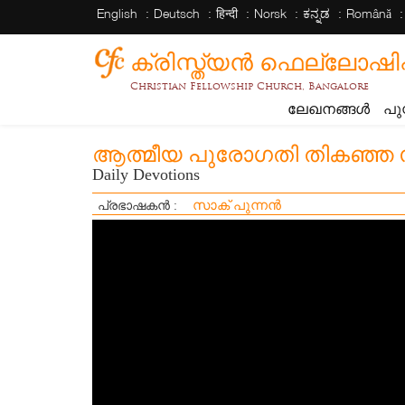
English
Deutsch
हिन्दी
Norsk
ಕನ್ನಡ
Română
ക്രിസ്ത്യന്‍ ഫെല്ലോഷിപ്പ് 
Christian Fellowship Church, Bangalore
ലേഖനങ്ങൾ
പു
ആത്മീയ പുരോഗതി തികഞ്ഞ സ
Daily Devotions
സാക് പുന്നൻ
പ്രഭാഷകൻ :