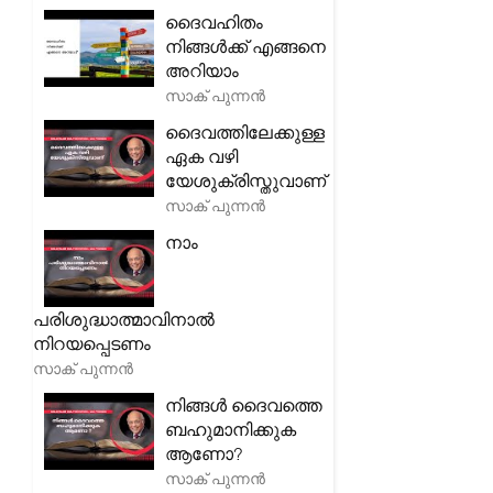
ദൈവഹിതം
നിങ്ങൾക്ക് എങ്ങനെ
അറിയാം
സാക് പുന്നൻ
ദൈവത്തിലേക്കുള്ള
ഏക വഴി
യേശുക്രിസ്തുവാണ്
സാക് പുന്നൻ
നാം
പരിശുദ്ധാത്മാവിനാൽ
നിറയപ്പെടണം
സാക് പുന്നൻ
നിങ്ങൾ ദൈവത്തെ
ബഹുമാനിക്കുക
ആണോ?
സാക് പുന്നൻ