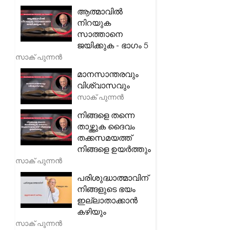
ആത്മാവിൽ
നിറയുക
സാത്താനെ
ജയിക്കുക - ഭാഗം 5
സാക് പുന്നൻ
മാനസാന്തരവും
വിശ്വാസവും
സാക് പുന്നൻ
നിങ്ങളെ തന്നെ
താഴ്ത്തുക ദൈവം
തക്കസമയത്ത്
നിങ്ങളെ ഉയർത്തും
സാക് പുന്നൻ
പരിശുദ്ധാത്മാവിന്
നിങ്ങളുടെ ഭയം
ഇല്ലാതാക്കാൻ
കഴിയും
സാക് പുന്നൻ