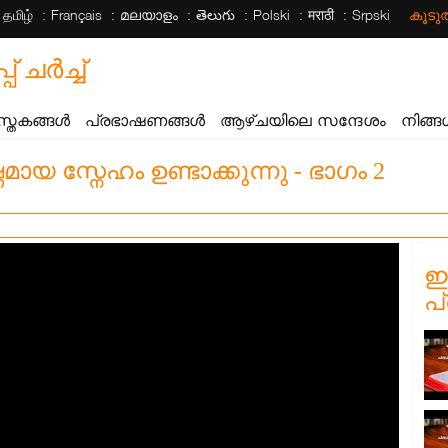
தமிழ்
Français
മലയാളം
తెలుగు
Polski
मराठी
Srpski
കൂട
ചര്‍ച്ച്
സ്തകങ്ങൾ
പ്രഭാഷണങ്ങൾ
ആഴ്ചയിലെ സന്ദേശം
നിങ്ങ
ണമായ സ്നേഹം ഉണ്ടാക്കുന്നു - ഭാഗം 2
ഈ
പ