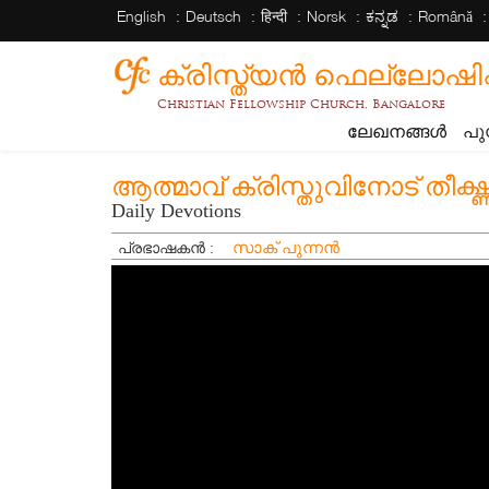
English
Deutsch
हिन्दी
Norsk
ಕನ್ನಡ
Română
ക്രിസ്ത്യന്‍ ഫെല്ലോഷിപ്പ് 
Christian Fellowship Church, Bangalore
ലേഖനങ്ങൾ
പു
ആത്മാവ് ക്രിസ്തുവിനോട് തീക്ഷ്
Daily Devotions
സാക് പുന്നൻ
പ്രഭാഷകൻ :