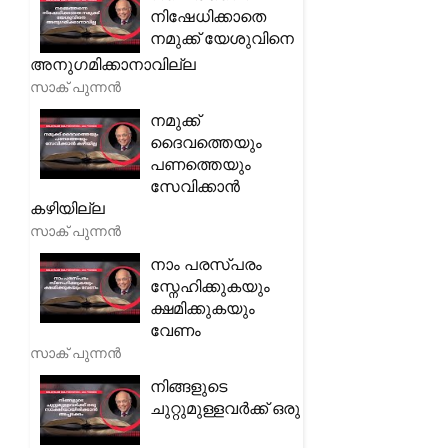
നിഷേധിക്കാതെ
നമുക്ക് യേശുവിനെ
അനുഗമിക്കാനാവില്ല
സാക് പുന്നൻ
നമുക്ക്
ദൈവത്തെയും
പണത്തെയും
സേവിക്കാൻ
കഴിയില്ല
സാക് പുന്നൻ
നാം പരസ്പരം
സ്നേഹിക്കുകയും
ക്ഷമിക്കുകയും
വേണം
സാക് പുന്നൻ
നിങ്ങളുടെ
ചുറ്റുമുള്ളവർക്ക് ഒരു