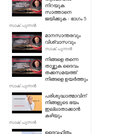
നിറയുക
സാത്താനെ
ജയിക്കുക - ഭാഗം 5
സാക് പുന്നൻ
മാനസാന്തരവും
വിശ്വാസവും
സാക് പുന്നൻ
നിങ്ങളെ തന്നെ
താഴ്ത്തുക ദൈവം
തക്കസമയത്ത്
നിങ്ങളെ ഉയർത്തും
സാക് പുന്നൻ
പരിശുദ്ധാത്മാവിന്
നിങ്ങളുടെ ഭയം
ഇല്ലാതാക്കാൻ
കഴിയും
സാക് പുന്നൻ
ദൈവഹിതം