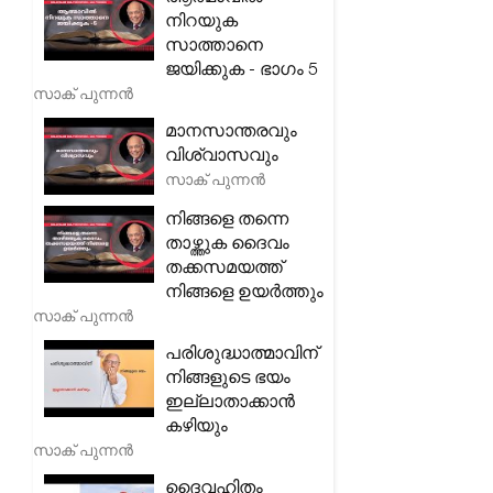
നിറയുക
സാത്താനെ
ജയിക്കുക - ഭാഗം 5
സാക് പുന്നൻ
മാനസാന്തരവും
വിശ്വാസവും
സാക് പുന്നൻ
നിങ്ങളെ തന്നെ
താഴ്ത്തുക ദൈവം
തക്കസമയത്ത്
നിങ്ങളെ ഉയർത്തും
സാക് പുന്നൻ
പരിശുദ്ധാത്മാവിന്
നിങ്ങളുടെ ഭയം
ഇല്ലാതാക്കാൻ
കഴിയും
സാക് പുന്നൻ
ദൈവഹിതം