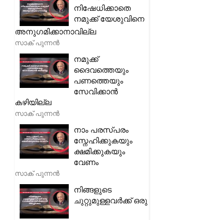
നിഷേധിക്കാതെ
നമുക്ക് യേശുവിനെ
അനുഗമിക്കാനാവില്ല
സാക് പുന്നൻ
നമുക്ക്
ദൈവത്തെയും
പണത്തെയും
സേവിക്കാൻ
കഴിയില്ല
സാക് പുന്നൻ
നാം പരസ്പരം
സ്നേഹിക്കുകയും
ക്ഷമിക്കുകയും
വേണം
സാക് പുന്നൻ
നിങ്ങളുടെ
ചുറ്റുമുള്ളവർക്ക് ഒരു