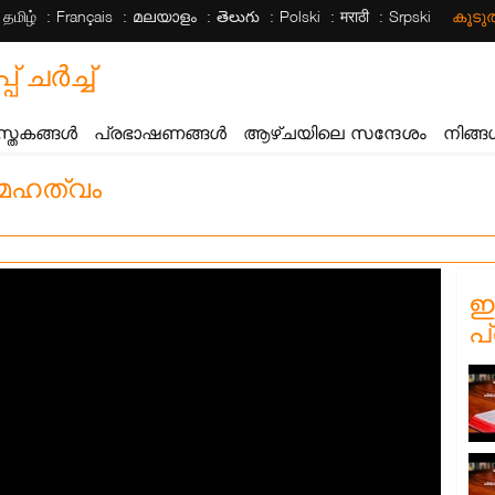
தமிழ்
Français
മലയാളം
తెలుగు
Polski
मराठी
Srpski
കൂട
ചര്‍ച്ച്
സ്തകങ്ങൾ
പ്രഭാഷണങ്ങൾ
ആഴ്ചയിലെ സന്ദേശം
നിങ്ങ
 മഹത്വം
ഈ
പ