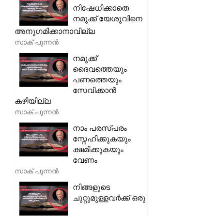
നിഷേധിക്കാതെ
നമുക്ക് യേശുവിനെ
അനുഗമിക്കാനാവില്ല
സാക് പുന്നൻ
നമുക്ക്
ദൈവത്തെയും
പണത്തെയും
സേവിക്കാൻ
കഴിയില്ല
സാക് പുന്നൻ
നാം പരസ്പരം
സ്നേഹിക്കുകയും
ക്ഷമിക്കുകയും
വേണം
സാക് പുന്നൻ
നിങ്ങളുടെ
ചുറ്റുമുള്ളവർക്ക് ഒരു