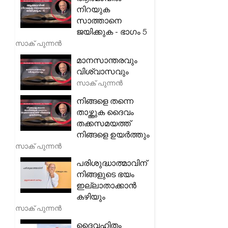
നിറയുക
സാത്താനെ
ജയിക്കുക - ഭാഗം 5
സാക് പുന്നൻ
മാനസാന്തരവും
വിശ്വാസവും
സാക് പുന്നൻ
നിങ്ങളെ തന്നെ
താഴ്ത്തുക ദൈവം
തക്കസമയത്ത്
നിങ്ങളെ ഉയർത്തും
സാക് പുന്നൻ
പരിശുദ്ധാത്മാവിന്
നിങ്ങളുടെ ഭയം
ഇല്ലാതാക്കാൻ
കഴിയും
സാക് പുന്നൻ
ദൈവഹിതം