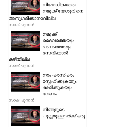
നിഷേധിക്കാതെ
നമുക്ക് യേശുവിനെ
അനുഗമിക്കാനാവില്ല
സാക് പുന്നൻ
നമുക്ക്
ദൈവത്തെയും
പണത്തെയും
സേവിക്കാൻ
കഴിയില്ല
സാക് പുന്നൻ
നാം പരസ്പരം
സ്നേഹിക്കുകയും
ക്ഷമിക്കുകയും
വേണം
സാക് പുന്നൻ
നിങ്ങളുടെ
ചുറ്റുമുള്ളവർക്ക് ഒരു