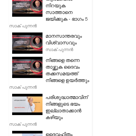
നിറയുക
സാത്താനെ
ജയിക്കുക - ഭാഗം 5
സാക് പുന്നൻ
മാനസാന്തരവും
വിശ്വാസവും
സാക് പുന്നൻ
നിങ്ങളെ തന്നെ
താഴ്ത്തുക ദൈവം
തക്കസമയത്ത്
നിങ്ങളെ ഉയർത്തും
സാക് പുന്നൻ
പരിശുദ്ധാത്മാവിന്
നിങ്ങളുടെ ഭയം
ഇല്ലാതാക്കാൻ
കഴിയും
സാക് പുന്നൻ
ദൈവഹിതം