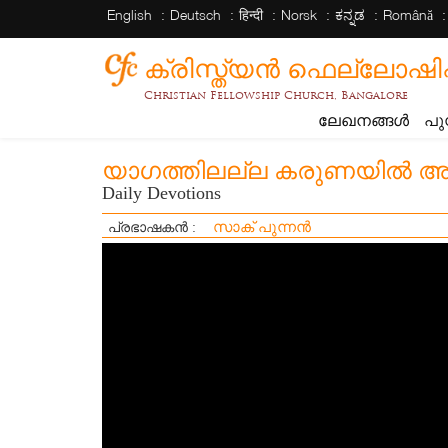
English
Deutsch
हिन्दी
Norsk
ಕನ್ನಡ
Română
ക്രിസ്ത്യന്‍ ഫെല്ലോഷിപ്പ് 
Christian Fellowship Church, Bangalore
ലേഖനങ്ങൾ
പു
യാഗത്തിലല്ല കരുണയിൽ അത്
Daily Devotions
സാക് പുന്നൻ
പ്രഭാഷകൻ :