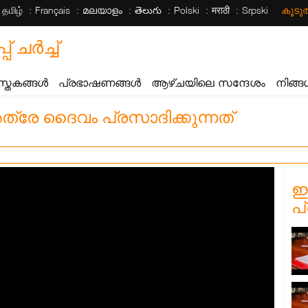
தமிழ்
Français
മലയാളം
తెలుగు
Polski
मराठी
Srpski
കൂട
ചര്‍ച്ച്
സ്തകങ്ങൾ
പ്രഭാഷണങ്ങൾ
ആഴ്ചയിലെ സന്ദേശം
നിങ്ങ
രേ ദൈവം പ്രസാദിക്കുന്നത്
ഈ
പ