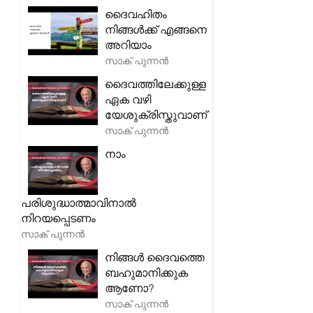
ദൈവഹിതം
നിങ്ങൾക്ക് എങ്ങനെ
അറിയാം
സാക് പുന്നൻ
ദൈവത്തിലേക്കുള്ള
ഏക വഴി
യേശുക്രിസ്തുവാണ്
സാക് പുന്നൻ
നാം
പരിശുദ്ധാത്മാവിനാൽ
നിറയപ്പെടണം
സാക് പുന്നൻ
നിങ്ങൾ ദൈവത്തെ
ബഹുമാനിക്കുക
ആണോ?
സാക് പുന്നൻ