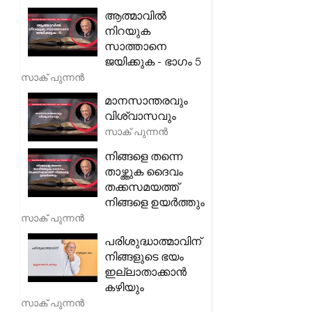
ആത്മാവിൽ
നിറയുക
സാത്താനെ
ജയിക്കുക - ഭാഗം 5
സാക് പുന്നൻ
മാനസാന്തരവും
വിശ്വാസവും
സാക് പുന്നൻ
നിങ്ങളെ തന്നെ
താഴ്ത്തുക ദൈവം
തക്കസമയത്ത്
നിങ്ങളെ ഉയർത്തും
സാക് പുന്നൻ
പരിശുദ്ധാത്മാവിന്
നിങ്ങളുടെ ഭയം
ഇല്ലാതാക്കാൻ
കഴിയും
സാക് പുന്നൻ