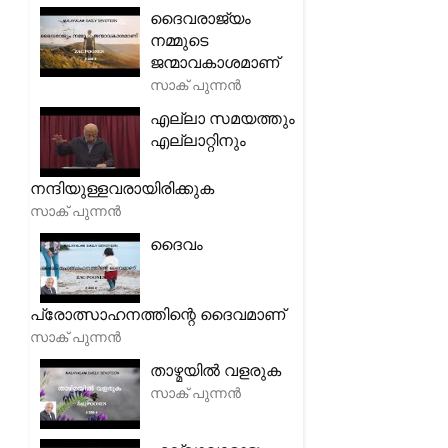
ദൈവരാജ്യം
നമ്മുടെ
ജന്മാവകാശമാണ്
സാക് പുന്നൻ
എല്ലാ സമയത്തും
എല്ലാറ്റിനും
നന്ദിയുള്ളവരായിരിക്കുക
സാക് പുന്നൻ
ദൈവം
പ്രോത്സാഹനത്തിന്റെ ദൈവമാണ്
സാക് പുന്നൻ
താഴ്മയിൽ വളരുക
സാക് പുന്നൻ