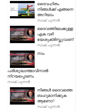
ദൈവഹിതം
നിങ്ങൾക്ക് എങ്ങനെ
അറിയാം
സാക് പുന്നൻ
ദൈവത്തിലേക്കുള്ള
ഏക വഴി
യേശുക്രിസ്തുവാണ്
സാക് പുന്നൻ
നാം
പരിശുദ്ധാത്മാവിനാൽ
നിറയപ്പെടണം
സാക് പുന്നൻ
നിങ്ങൾ ദൈവത്തെ
ബഹുമാനിക്കുക
ആണോ?
സാക് പുന്നൻ