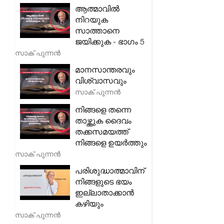
ആത്മാവിൽ
നിറയുക
സാത്താനെ
ജയിക്കുക - ഭാഗം 5
സാക് പുന്നൻ
മാനസാന്തരവും
വിശ്വാസവും
സാക് പുന്നൻ
നിങ്ങളെ തന്നെ
താഴ്ത്തുക ദൈവം
തക്കസമയത്ത്
നിങ്ങളെ ഉയർത്തും
സാക് പുന്നൻ
പരിശുദ്ധാത്മാവിന്
നിങ്ങളുടെ ഭയം
ഇല്ലാതാക്കാൻ
കഴിയും
സാക് പുന്നൻ