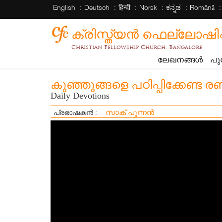
English
Deutsch
हिन्दी
Norsk
ಕನ್ನಡ
Română
ക്രിസ്ത്യന്‍ ഫെല്ലോഷിപ്പ് 
Christian Fellowship Church, Bangalore
ലേഖനങ്ങൾ
പു
കുഞ്ഞുങ്ങളെ പഠിപ്പിക്കേണ്ട രണ
Daily Devotions
സാക് പുന്നൻ
പ്രഭാഷകൻ :