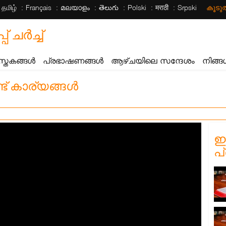
தமிழ்
Français
മലയാളം
తెలుగు
Polski
मराठी
Srpski
കൂട
ചര്‍ച്ച്
സ്തകങ്ങൾ
പ്രഭാഷണങ്ങൾ
ആഴ്ചയിലെ സന്ദേശം
നിങ്ങ
്ട് കാര്യങ്ങൾ
ഈ
പ