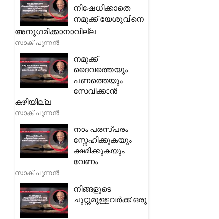
നിഷേധിക്കാതെ
നമുക്ക് യേശുവിനെ
അനുഗമിക്കാനാവില്ല
സാക് പുന്നൻ
നമുക്ക്
ദൈവത്തെയും
പണത്തെയും
സേവിക്കാൻ
കഴിയില്ല
സാക് പുന്നൻ
നാം പരസ്പരം
സ്നേഹിക്കുകയും
ക്ഷമിക്കുകയും
വേണം
സാക് പുന്നൻ
നിങ്ങളുടെ
ചുറ്റുമുള്ളവർക്ക് ഒരു