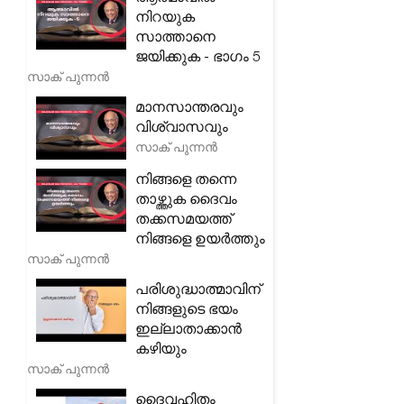
നിറയുക
സാത്താനെ
ജയിക്കുക - ഭാഗം 5
സാക് പുന്നൻ
മാനസാന്തരവും
വിശ്വാസവും
സാക് പുന്നൻ
നിങ്ങളെ തന്നെ
താഴ്ത്തുക ദൈവം
തക്കസമയത്ത്
നിങ്ങളെ ഉയർത്തും
സാക് പുന്നൻ
പരിശുദ്ധാത്മാവിന്
നിങ്ങളുടെ ഭയം
ഇല്ലാതാക്കാൻ
കഴിയും
സാക് പുന്നൻ
ദൈവഹിതം