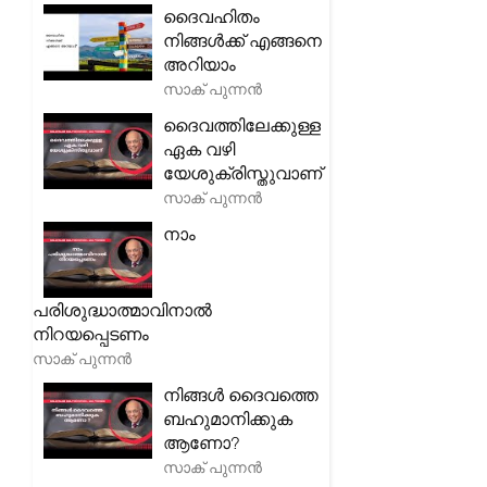
ദൈവഹിതം
നിങ്ങൾക്ക് എങ്ങനെ
അറിയാം
സാക് പുന്നൻ
ദൈവത്തിലേക്കുള്ള
ഏക വഴി
യേശുക്രിസ്തുവാണ്
സാക് പുന്നൻ
നാം
പരിശുദ്ധാത്മാവിനാൽ
നിറയപ്പെടണം
സാക് പുന്നൻ
നിങ്ങൾ ദൈവത്തെ
ബഹുമാനിക്കുക
ആണോ?
സാക് പുന്നൻ