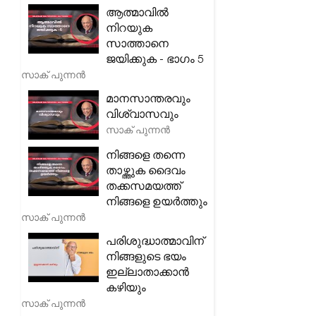
ആത്മാവിൽ
നിറയുക
സാത്താനെ
ജയിക്കുക - ഭാഗം 5
സാക് പുന്നൻ
മാനസാന്തരവും
വിശ്വാസവും
സാക് പുന്നൻ
നിങ്ങളെ തന്നെ
താഴ്ത്തുക ദൈവം
തക്കസമയത്ത്
നിങ്ങളെ ഉയർത്തും
സാക് പുന്നൻ
പരിശുദ്ധാത്മാവിന്
നിങ്ങളുടെ ഭയം
ഇല്ലാതാക്കാൻ
കഴിയും
സാക് പുന്നൻ