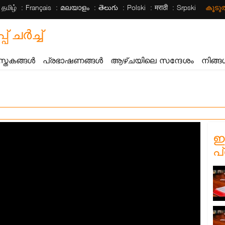
தமிழ்
Français
മലയാളം
తెలుగు
Polski
मराठी
Srpski
കൂട
ചര്‍ച്ച്
സ്തകങ്ങൾ
പ്രഭാഷണങ്ങൾ
ആഴ്ചയിലെ സന്ദേശം
നിങ്ങ
ഈ
പ