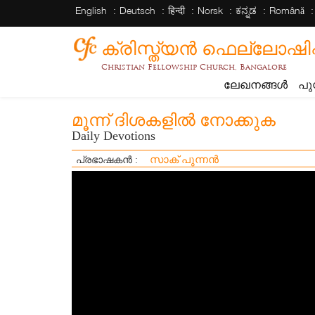
English
Deutsch
हिन्दी
Norsk
ಕನ್ನಡ
Română
ക്രിസ്ത്യന്‍ ഫെല്ലോഷിപ്പ് 
Christian Fellowship Church, Bangalore
ലേഖനങ്ങൾ
പു
മൂന്ന് ദിശകളിൽ നോക്കുക
Daily Devotions
സാക് പുന്നൻ
പ്രഭാഷകൻ :