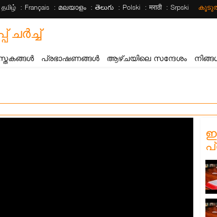
தமிழ்
Français
മലയാളം
తెలుగు
Polski
मराठी
Srpski
കൂട
ചര്‍ച്ച്
സ്തകങ്ങൾ
പ്രഭാഷണങ്ങൾ
ആഴ്ചയിലെ സന്ദേശം
നിങ്ങ
ഈ
പ