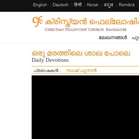
English
Deutsch
हिन्दी
Norsk
ಕನ್ನಡ
Română
ക്രിസ്ത്യന്‍ ഫെല്ലോഷിപ്പ് 
Christian Fellowship Church, Bangalore
ലേഖനങ്ങൾ
പു
ഒരു മരത്തിലെ ശാഖ പോലെ
Daily Devotions
സാക് പുന്നൻ
പ്രഭാഷകൻ :