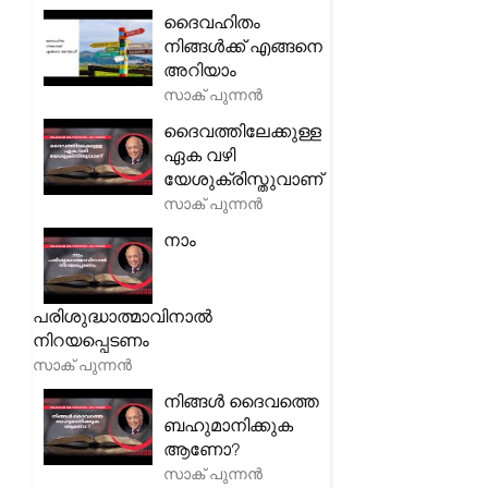
ദൈവഹിതം
നിങ്ങൾക്ക് എങ്ങനെ
അറിയാം
സാക് പുന്നൻ
ദൈവത്തിലേക്കുള്ള
ഏക വഴി
യേശുക്രിസ്തുവാണ്
സാക് പുന്നൻ
നാം
പരിശുദ്ധാത്മാവിനാൽ
നിറയപ്പെടണം
സാക് പുന്നൻ
നിങ്ങൾ ദൈവത്തെ
ബഹുമാനിക്കുക
ആണോ?
സാക് പുന്നൻ