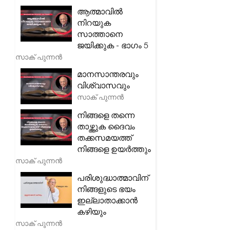
ആത്മാവിൽ
നിറയുക
സാത്താനെ
ജയിക്കുക - ഭാഗം 5
സാക് പുന്നൻ
മാനസാന്തരവും
വിശ്വാസവും
സാക് പുന്നൻ
നിങ്ങളെ തന്നെ
താഴ്ത്തുക ദൈവം
തക്കസമയത്ത്
നിങ്ങളെ ഉയർത്തും
സാക് പുന്നൻ
പരിശുദ്ധാത്മാവിന്
നിങ്ങളുടെ ഭയം
ഇല്ലാതാക്കാൻ
കഴിയും
സാക് പുന്നൻ