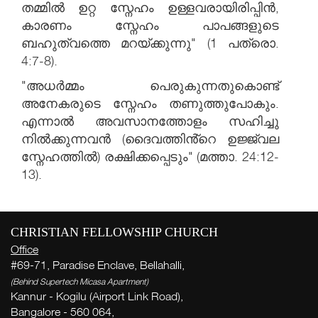
തമ്മിൽ ഉറ്റ സ്നേഹം ഉള്ളവരായിരിപ്പിൻ,
കാരണം സ്നേഹം പാപങ്ങളുടെ
ബഹുത്വത്തെ മറയ്ക്കുന്നു" (1 പത്രൊ.
4:7-8).
"അധർമ്മം പെരുകുന്നതുകൊണ്ട്
അനേകരുടെ സ്നേഹം തണുത്തുപോകും.
എന്നാൽ അവസാനത്തോളം സഹിച്ചു
നിൽക്കുന്നവൻ (ദൈവത്തിൻ്റെ ഉജ്ജ്വല
സ്നേഹത്തിൽ) രക്ഷിക്കപ്പെടും" (മത്താ. 24:12-
13).
CHRISTIAN FELLOWSHIP CHURCH
Office
#69-71, Paradise Enclave, Bellahalli,
(Behind Supertech Micasa Apartment)
Kannur - Kogilu (Airport Link Road),
Bangalore - 560 064,