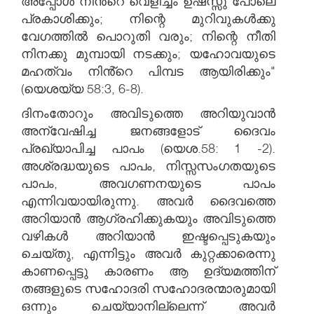
അപ്പോൾ നിൻ്റെ വെളിച്ചം ഉഷസ്സു പോലെ
പ്രകാശിക്കും; നിന്റെ മുറിവുകൾക്കു
വേഗത്തിൽ പൊറുതി വരും; നിന്റെ നീതി
നിനക്കു മുമ്പായി നടക്കും; യഹോവയുടെ
മഹത്വം നിൻ്റെ പിമ്പട ആയിരിക്കും"
(യെശയ്യ 58:3, 6-8).
ദിനംതോറും അവിടുത്തെ അറിയുവാൻ
അന്വേഷിച്ച ജനങ്ങളോട് ദൈവം
പ്രഖ്യാപിച്ച പാപം (യെശ.58: 1 -2).
അശ്രദ്ധയുടെ പാപം, നിസ്സസംഗതയുടെ
പാപം, അവഗണനയുടെ പാപം
എന്നിവയായിരുന്നു. അവർ ദൈവത്തെ
അറിയാൻ ആഗ്രഹിക്കുകയും അവിടുത്തെ
വഴികൾ അറിയാൻ ഇഷ്ടപ്പെടുകയും
ചെയ്തു, എന്നിട്ടും അവർ കുറ്റക്കാരെന്നു
കാണപ്പെട്ടു കാരണം ആ ഉദ്യമത്തിന്
തങ്ങളുടെ സഹോദരി സഹോദരന്മാരുമായി
ഒന്നും ചെയ്യാനില്ലെന്ന് അവർ