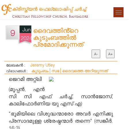
ക്രിസ്ത്യന്‍ ഫെല്ലോഷിപ്പ് ചര്‍ച്ച്
Togg
Christian Fellowship Church, Bangalore
navigat
Jun
ദൈവത്തിൻ്റെ
9
കുടുംബത്തിൽ
2024
പ്രമോദിക്കുന്നത്
A-
A+
Jeremy Utley
ലേഖകൻ :
കുടുംബം
സഭ
ദൈവത്തെ അറിയുന്നത്
വിഭാഗങ്ങൾ :
ജെറമി അറ്റ്ലി
(മൂപ്പൻ, എൻ
സി സി എഫ്‌ ചർച്ച്, സാൻജോസ്,
കാലിഫോർണിയ യു എസ് എ)
"ഭൂമിയിലെ വിശുദ്ധന്മാരോ അവർ എനിക്കു
പ്രസാദമുള്ള ശ്രേഷ്ഠന്മാർ തന്നെ" (സങ്കീർ.
16:3).