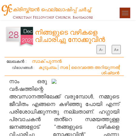
ക്രിസ്ത്യന്‍ ഫെല്ലോഷിപ്പ് ചര്‍ച്ച്
Togg
Christian Fellowship Church, Bangalore
navigat
Dec
നിങ്ങളുടെ വഴികളെ
28
വിചാരിച്ചു നോക്കുവിൻ
2025
A-
A+
സാക് പുന്നൻ
ലേഖകൻ :
കുടുംബം
സഭ
ദൈവത്തെ അറിയുന്നത്
വിഭാഗങ്ങൾ :
ശിഷ്യന്‍
നാം ഒരു
വർഷത്തിന്റെ
അവസാനത്തിലേക്ക് വരുമ്പോൾ, നമ്മുടെ
ജീവിതം എങ്ങനെ കഴിഞ്ഞു പോയി എന്ന്
പരിശോധിക്കുന്നതു നല്ലതാണ്. ഹഗ്ഗായി
പ്രവാചകൻ തൻ്റെ സമയത്തുള്ള
ജനങ്ങളോട് "തങ്ങളുടെ വഴികളെ
വിചാരിച്ചു നോക്കുവിൻ" എന്നു