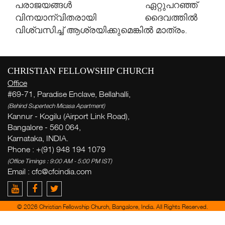
പരാജയങ്ങൾ ഏറ്റുപറഞ്ഞ്
വിനയാന്വിതരായി ദൈവത്തിൽ
വിശ്വസിച്ച് ആശ്രയിക്കുമെങ്കിൽ മാത്രം.
CHRISTIAN FELLOWSHIP CHURCH
Office
#69-71, Paradise Enclave, Bellahalli,
ആഴ
(Behind Supertech Micasa Apartment)
സന
Kannur - Kogilu (Airport Link Road),
( Th
Bangalore - 560 064,
Thi
Karnataka, INDIA.
Phone : +(91) 948 194 1079
വ
(Office Timings : 9:00 AM - 5:00 PM IST)
ക
Email :
cfc@cfcindia.com
പ
Ge
© 2026 Christian Fellowship Church, Bangalore, India. All Rights Reserved.
week