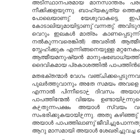
അടിസ്ഥാനപരമായ മാനസാന്തരം പര
നീക്കിക്കളയുന്നു. ബാഹ്യകൃത്യ ത്തെക്കുറിച്ചു മാത്രം അനുതപിക്കു
പോലെയാണു്. യേശുവാകട്ടെ, ഇപ്രകാരമുള്ള ഒڂ കത്രികയുമായിട്ടല്ല, പിന്നെയ
കോടാലിയുമായിട്ടാണു് വന്നതു്. അവിടു
വെറും ഇലകള്‍ മാത്രം കാണപ്പെടുന്ന
നല്‍കുന്നവരെങ്കില്‍) അവരില്‍ ആത്
സ്നേഹിക്കുക എന്നിങ്ങനെയുള്ള മറ്റനേകം പാപങ്ങളും ഇ
ആത്മീയമനുഷ്യന്‍ മാനുഷബോധ്യത്തിനു 
ദൈവികമായ പ്രകാശത്തില്‍ പാപത്തിന്‍റെ
മതഭക്തന്മാര്‍ വേഗം വഞ്ചിക്കപ്പെടുന്നവരാണു്. ഒڂ ഭര്‍ത്താവിനു് ആറു മാസക്കാലമായി ഭാര്യയുടെ നേ
പുലര്‍ത്തുവാനും അതേ സമയം അവളെ മുറിപ്പെടുത്തുമാറു് ഒڂ വാക്കു പോലും പറയ
എന്നാല്‍ പിന്നീടൊڂ ദിവസം അയാള്‍ കോപം കൊണ്ടു് പൊട്ടിത്തെറിക്കുവാനിടയാകുന്നു. ആറു മാസക്കാലമായി തനിക്കു
പാപത്തിന്മേല്‍ വിജയം ഉണ്ടായിڂന്നുവെന്നും എന്നാല്‍ കോപിച്ചതോടെ പെട്ടെന്നു പാപത്തില്‍ വീണുപോയെന്നും അയാള്‍
കڂതുന്നപക്ഷം അയാള്‍ സ്വയം വഞ്ചിക്കുകയാണു്. ആറു മാസക്കാലമായി അയാള്‍ അട്ടിയട്ടിയായി വെടിക്കോപ്പുകള്‍
സംഭരിക്കുകയായിڂന്നു. അതു കഴിഞ്ഞു് ഒڂ തീപ്പെട്ടിക്കൊള്ളിയുരച്ചതോടെ അതു് പൊട്ടിത്തെറിക്കുവാ നിടയായി. ഈ കാലം മുഴുവന്‍
അയാള്‍ പാപത്തിലാണു് ജീവിച്ചുപോന്നതു്. ദീര്‍ഘസ മയമായി ആ പാപം
ആറു മാസമായി അയാള്‍ ശേഖരിച്ചുവച്ച വെ