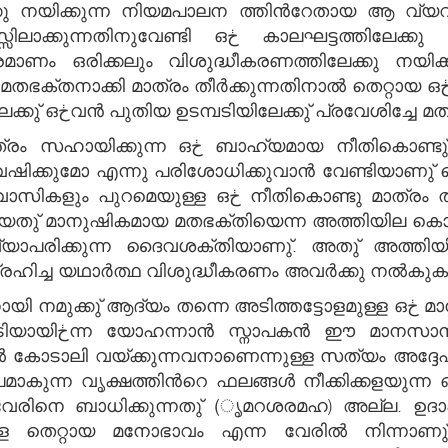
ടത്തിലേക്കു മാത്രം ദൈവം നിയമിച്ചിڂന്ന ഒڂ
ം തീര്‍ക്കുന്നതിനാല്‍ തെറ്റായ ഒڂ വ്യവസ്ഥയായിڂന്നുവെന്നു് എബ്രാ.
8:7 പറയുന്നു. ആത്മീയനായിത്തീڂന്നതിലേക്കു് ഒڂവന്‍ പുതിയ ഉടമ്പടിയിലേക്കു് പ്രവേശി
േഷിക്കുമോ എന്നു പരിശോധിക്കുവാന്‍ വേണ്ടിയാണു്
ടു മാത്രം തൃപ്തിയടയുന്നവരാണു്. തന്മൂലം അവര്‍
ു് മാനുഷികമായ മതഭക്തിയെന്ന അത്തിയില കൊണ്ടു 
വ്യാപരിക്കുന്ന ദൈവശക്തിയാണു്. അതു് അത്തിയി
ച്ച യഥാര്‍ത്ഥ വിശുദ്ധീകരണം അവര്‍ക്കു നല്‍കുക
 തന്നെ അടിത്തട്ടോളമുള്ള ഒڂ മാനസാന്തരം (മ ൃമറശരമഹ രീി്ലൃശെീി )
ഗിച്ചുകൊണ്ടാണു്
ല്‍ കോടാലി വയ്ക്കുന്നവനാണെന്നുള്ള സത്യം അദ്ദേഹ
ഷത്തിന്‍റെ ഫലങ്ങള്‍ നീക്കിക്കളയുന്ന ഒڂ മാനസാന്തരം മാത്രമാണു് നമുക്കു
രം വേരിനെ ബാധിക്കുന്നതു് (ൃമറശരമഹ) അല്ല.
 തെറ്റായ മനോഭാവം എന്ന വേരില്‍ നിന്നാണു്