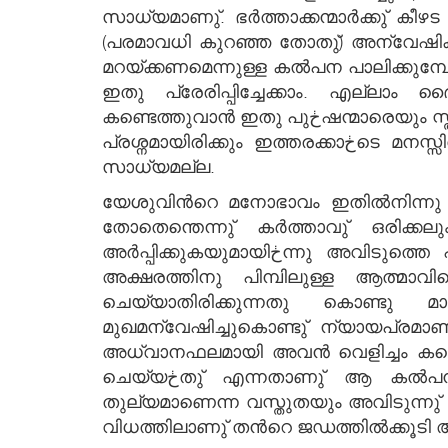
സാധ്യമാണു്. ഭര്‍ത്താക്കന്മാര്‍ക്കു് 
(പരമാവധി കുറഞ്ഞ തോതു്) അന്വേഷിക്കുവാന്‍ ഒڂ സഹോദരിയെ ഇതു പ്രേരിപ്പിച്ചെന്നു വരാം. സഭായോഗ
മറയ്ക്കണമെന്നുള്ള കല്‍പന പാലിക്ക
ഇതു പ്രേരിപ്പിച്ചേക്കാം. എല്ലാം ദൈ
കണ്ടെത്തുവാന്‍ ഇതു പുڂഷന്മാരെയും സ്ത്രീകളെയും ഉത്സാഹിപ്പിച്ചെന്നു വരാം. ലോകമയത്വം വെടിയുന്നതിലും മിനിമം എന്തെന്നുള്ള
പ്രശ്നമായിരിക്കും ഇത്തരക്കാڂടെ മനസ്സില്‍ ഉദിക്കുന്നതു്. ഇക്കൂട്ടര്‍ക്കു് മതഭക്തരാകുവാനേ കഴിയൂ; ആത്മീയരാകുവാന്‍ ഒരിക്കലും
സാധ്യമല്ല.
യേശുവിന്‍റെ മനോഭാവം ഇതില്‍നിന്നു പാടേ വ്യത്യസ്തമായിڂന്നു. തന്‍റെ പിതാ
തോതെന്തെന്നു് കര്‍ത്താവു് ഒരിക്ക
അര്‍പ്പിക്കുകയുമായിڂന്നു അവിടുത്തെ പതിവു്. തന്മൂലം ഒڂ ചെറിയ കുട്ടിയെന്ന നിലയില്‍ ന്യായപ്രമാണം അഭ്യസിച്ചപ്പോള്‍
അക്ഷരത്തിനു പിമ്പിലുള്ള ആത്മാവി
ചെയ്യാതിരിക്കുന്നതു കൊണ്ടു മാത
മുഖമന്വേഷിച്ചുകൊണ്ടു് ന്യായപ്രമാണത്
അധ്വാനഫലമായി അവന്‍ വെളിച്ചം കണ്ടെത്തും, യെശ. 53:
ചെയ്യڂതു് എന്നതാണു് ആ കല്‍പനയുടെ ആത്മാവെന്നു് കര്‍ത്താവു് മനസ്സിലാക്കി. ഇതുപോലെ കോപവും കൊലയും
തുല്യമാണെന്ന വസ്തുതയും അവിടുന്നു് ഗ