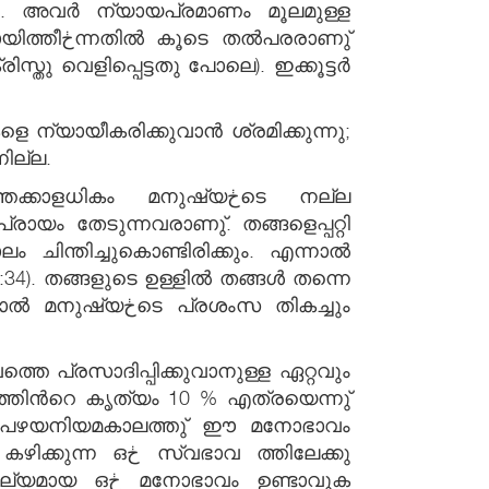
്യം. അവര്‍ ന്യായപ്രമാണം മൂലമുള്ള
‍പരരാണു്
ുന്നില്ല.
ാളധികം മനുഷ്യڂടെ നല്ല
ായം തേടുന്നവരാണു്. തങ്ങളെപ്പറ്റി
ചിന്തിച്ചുകൊണ്ടിരിക്കും. എന്നാല്‍
്രശംസ തികച്ചും
്. പഴയനിയമകാലത്തു് ഈ മനോഭാവം
ാവ ത്തിലേക്കു
വം ഉണ്ടാവുക