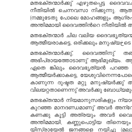
മതഭക്തന്മാര്‍ക്കു് എഴുതപ്പെട്ട ദൈവ
നീതിയില്‍ ചെന്നവസാ നിക്കുന്നു. ആത്മീയന്മാര്‍
(നമ്മുടേതു പോലെ മോഹങ്ങളും ആഗ്രഹങ്ങളും ഉണ്ടായിڂന്ന ജഡത്തില്‍ പാപരഹിതനായി ക്രിസ്തു
മതഭക്തന്മാര്‍ ചില വലിയ ദൈവഭൃത്യന്മാڂടെ വാക്കുകള്‍ വച്ചുകൊണ്ടു് സ്വന്തം പ്രവൃത്തികളെ ന്യായീകരിക്കുവാന്‍ ശ്രമിക്കു
ആത്മ
മതഭക്തന്മാര്‍ക്കു്, ദൈവത്തിനു് തങ്
അഭിപ്രായത്തോടാണു് ആഭിമുഖ്യം. ആത്മ
ഏതെ ങ്കിലും ദൈവഭൃത്യന്‍ പറഞ്ഞ നല്ല 
ആത്മീയര്‍ക്കാകട്ടെ, യേശുവിനെന്നപോലെ മനുഷ്യ ڂടെ സാക്ഷ്യം ആവശ്യമില്ല (യോഹ. 5:34). തങ്ങളു
കാണുന്ന ദുഷ്ടത മറ്റു മനുഷ്യര്‍ക്കു് അറിവുണ
വിലയറ്റതാണെന്നു് അവര്‍ക്കു ബോധ്യമുണ്
മതഭക്തന്മാര്‍ നിയമാനുസരികളും ന്യായപ്രമാണത്തിന്‍ കീഴില്‍ ജീവ
കുറഞ്ഞ മാനദണ്ഡമാണു് അവര്‍ അന്വേഷിക്കുന്നതു്. അതുക
കണക്കു കൂട്ടി അത്രയും അവര്‍ വ
അന്തിമമായി, കണ്ണുപൊട്ടിയ തിനെയും രോഗം 
യിസ്രായേല്‍ ജനങ്ങളെ നയിച്ചു (മലാ. 1:8