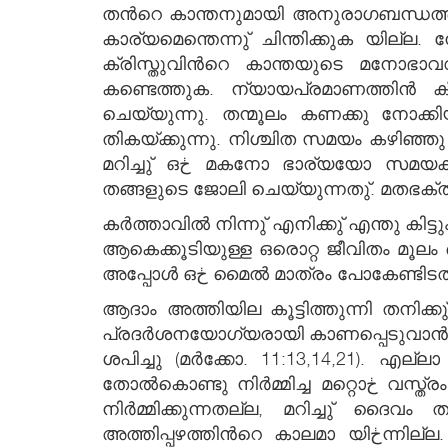
തന്‍റെ കാന്തനുമായി അനുരാഗബന്ധത്തില്‍ക്കഴിയുന്ന ഒڂ കന്യക തന്‍റെ പ്രിയതമനെ സന്
കാര്യമെന്തെന്നു് ചിന്തിക്കുക യില്ല.
ക്രിസ്തുവിന്‍റെ കാന്തയുടെ മനോഭ
കണ്ടെത്തുക. ന്യായപ്രമാണത്തിന്‍ കീഴിലുള്ളവര്‍ക്കു്
ചെയ്യുന്നു. തന്മൂലം കണക്കു നോക്ക
തികയ്ക്കുന്നു. നിശ്ചിത സമയം കഴിഞ്ഞ
മറിച്ചു് ഒڂ മകനോ ഭാര്യയോ സമയക്ٿപ്തിയോടെയല്ല, പ്രതിഫലം നോക്കിയുമല്ല, പിന്നെയോ സ്നേഹത്തിന്‍റെ പേരിലാണു്
തങ്ങളുടെ ജോലി ചെയ്യുന്നതു്. മതഭക്
കര്‍ത്താവില്‍ നിന്നു് എനിക്കു് എന്തു കിട
ആകെക്കൂടിയുള്ള ഒരൊറ്റ ജീവിതം മൂലം 
അപ്പോള്‍ ഒڂ മൈല്‍ മാത്രം പോകേ
ആദാം അത്തിയില കൂട്ടിത്തുന്നി തനിക്കു് ഒڂ അരയാടയുണ്ടാക്കി. ഇതു മനുഷ്യڂടെ മുമ്പിലും ദൈവത്തിന്‍റെ മുമ്പില്‍ത്
പ്രദര്‍ശനയോഗ്യരായി കാണപ്പെടുവാന്‍ ശ്രമിക്കുന്ന മതഭക്തിയുടെ ഒڂ പ്
ശപിച്ചു (മര്‍ക്കോ. 11:13,14,21).
തോല്‍കൊണ്ടു നിര്‍മ്മിച്ച മറ്റൊڂ വസ്ത്രം നല്‍കി. ഇതു യഥാര്‍ത്ഥമായ ആത്മീയതയുടെ പ്രതീക മത്രേ. ഇതു മനുഷ്യന്‍ സ്വയം
നിര്‍മ്മിക്കുന്നതല്ല, മറിച്ചു് ദൈ
അത്തിപ്പഴത്തിന്‍റെ കാലമാ യിڂന്നില്ല. പഴയനിയമകാലം ആത്മാവിന്‍റെ ഫലങ്ങള്‍ പുറപ്പെടുവിക്കുന്ന കാലമ ല്ലെന്നു് നമുക്കു