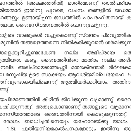
വചനത്തില്‍ (അക്ഷരത്തില്‍) മാത്രമാണു് താല്‍പര
 ഇതിനു പുറമെ, വചനം തങ്ങളില്‍ ജഡമായിത്തീڂന്നതില്‍ കൂടെ തല്
 വെളിപ്പെട്ടതു പോലെ). ഇക്കൂട്ടര്‍
അന്തിമമായി ദൈവത്തിന്‍റെ നീതിയില്‍ അഥവാ ദൈവസ്വഭാവത്തില്‍ ചെന്നുചേڂന്നു.
ന്നു;
ീയരാകട്ടെ, ഒരിക്കലും മനുഷ്യڂടെ മുമ്പില്‍ തങ്ങളെത്തന്നെ നീതീകരിക്കുവാന്‍ ശ്രമിക്ക
ങളെക്കുറിച്ചുണ്ടാകേണ്ട നല്ല അഭിപ്രായ ത്തെക്ക
ീയരാ കട്ടെ, ദൈവത്തിന്‍റെ മാത്രം നല്ല അഭിപ്ര
അഭിപ്രായത്തെപ്പറ്റി മതഭക്തന്മാര്‍ ദീര്‍ഘകാലം 
ടെ ഉള്ളില്‍ തങ്ങള്‍ തന്നെ
്ടാകയില്ലെന്നു് ആത്മീയര്‍ക്കറിയാം. അതിനാല്‍ മനുഷ്യڂടെ പ
ടു്.
ിക്കുന്ന വڂമാണു്. ദൈവത്തെ പ്രസാദിപ്പിക്കുവാനുള്ള ഏറ്റവും
ൊണ്ടാണു് തങ്ങളുടെ വڂമാനത്തിന്‍റെ കൃത്യം 10 % എത്രയെന്നു്
ൈമനസ്യത്തോടെ ദൈവത്തിനായി കൊടുക്കുന്നതു
ബാധിച്ചതിനെയും യഹോവയ്ക്കു യാഗം കഴിക്കുന്ന ഒڂ സ്വഭ
). പുതിയനിയമകല്‍പനകളോടും ഇതിനു തുല്യമായ ഒڂ മനോഭാ