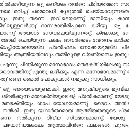
തോഷിപ്പിക്കുവാന്‍ പരമാവധി കുറഞ്ഞ
 നേരേ മറിച്ചു് പരമാവധി കൂടുതല്‍ ചെയ്യാവുന്നതെന്
ാവവും ഇതു തന്നെ. ഇവിടെയാണു് ദാസിയും കാന്
 ദാസരായിരിപ്പാനേ കഴിയൂ. ഒڂ ജോലിക്കാരന്‍ ശമ്പളത്തിനായി ജോലി
ിയാണു് അയാള്‍ സേവചെയ്യുന്നതു്. ക്ലോക്കു നോ
ു ജോലി ചെയ്യുന്ന പക്ഷം ഓവര്‍ടൈം വേതനം ലഭിക്കു
തിയും ആത്മീയത്വവും തമ്മിലുള്ള വ്യത്യാസം ഇതു 
്ടും എന്നു ചിന്തിക്കുന്ന മനോഭാവം മതഭക്തിയിലേക്കു നയ
ദൈവത്തിനു് എന്തു ലഭിക്കും എന്ന മനോഭാവമാണു് ആ
ണ്ടിടത്തു് രണ്ടു മൈല്‍ പോകുവാന്‍ നമുക്കു സാധിക്കും.
തന്നെയും
രതീകമാണു്. യേശു അത്തിയില യാല്‍ മൂടിയിڂന്ന മരത്തെ
 എല്ലാ മതഭക്തിയും ശാപ യോഗ്യമാണു്. ദൈവം അതി
വം തന്നെ നല്‍കുന്ന ദിവ്യ സ്വഭാവമാണു്. യേശു 