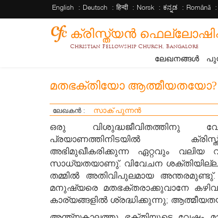
English
Deutsch
हिन्दी
Norsk
ಕನ್ನಡ
Română
ക്രിസ്ത്യന്‍ ഫെല്ലോഷിപ്പ് 
Christian Fellowship Church, Bangalore
ലേഖനങ്ങൾ
പു
മതഭക്തിയോ ആത്മീയതയോ?
സാക് പുന്നൻ
ലേഖകൻ :
ഒരു വിശുദ്ധജീവിതത്തിനു വേണ്
പ്രയാണത്തിനിടയില്‍ ക്രിസ്ത
അഭിമുഖീകരിക്കുന്ന ഏറ്റവും വലിയ 
സാധ്യതയാണു്. വിവേചന ശക്തിയില്ലാത്
തമ്മില്‍ അതിവിപുലമായ അന്തരമുണ്ടു്
മനുഷ്യരെ മതഭക്തരാക്കുവാനേ കഴിവുണ
കാര്യങ്ങളില്‍ ശ്രദ്ധിക്കുന്നു; ആത്മ
അന്ത്യകാലത്തു ഭക്തിയുടെ വേഷം മാത്