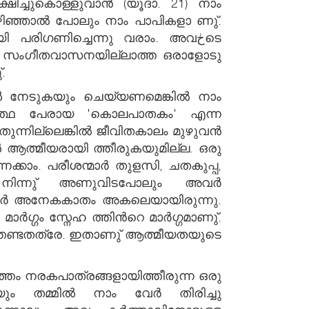
ഷിച്ചുകൊള്ളുവാന്‍ (യൂദാ. 21) നാം
കഴിഞ്ഞാല്‍ പോലും നാം പാപികളാ ണു്.
 പരിഗണിച്ചെന്നു വരാം. അവڂടെ
ാണു്. സംഗീതവാസനയില്ലാത്ത ഒരാളോടു
്.
്‍ നേടുകയും ചെയ്യണമെങ്കില്‍ നാം
ര്‍ത്ഥ പേരായ 'കൊലപാതകം' എന്ന
ുന്നില്ലെങ്കില്‍ ജീവിതകാലം മുഴുവന്‍
ള്‍ ആത്മീയരായി ത്തീരുകയുമില്ല. ഒരു
്കാം. പരീശന്മാര്‍ തുളസി, ചതകുപ്പ,
 നിന്നു് അണുവിടപോലും അവര്‍
് അവര്‍ അനേകകാതം അകലെയായിരുന്നു.
്‍ഗ്ഗം സ്നേഹ ത്തിന്‍റെ മാര്‍ഗ്ഗമാണു്.
ലര്‍ത്തേണ്ടതത്രേ. ഇതാണു് ആത്മീയതയുടെ
്തം നരകപാത്രങ്ങളായിത്തീരുന്ന ഒരു
തമ്മില്‍ നാം വേര്‍ തിരിച്ചു