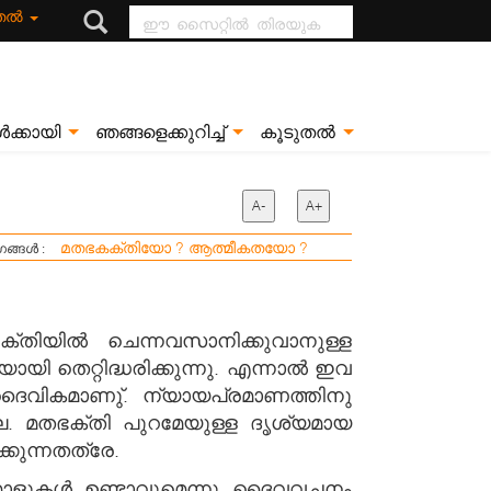
ഈ സൈറ്റിൽ
ുതൽ
തിരയുക
ൾക്കായി
ഞങ്ങളെക്കുറിച്ച്
കൂടുതൽ
A-
A+
മതഭകക്തിയോ ? ആത്മീകതയോ ?
ഗങ്ങൾ :
്തിയില്‍ ചെന്നവസാനിക്കുവാനുള്ള
തെറ്റിദ്ധരിക്കുന്നു. എന്നാല്‍ ഇവ
് ദൈവികമാണു്. ന്യായപ്രമാണത്തിനു
ല. മതഭക്തി പുറമേയുള്ള ദൃശ്യമായ
്കുന്നതത്രേ.
ളമാളുകള്‍ ഉണ്ടാവുമെന്നു ദൈവവചനം