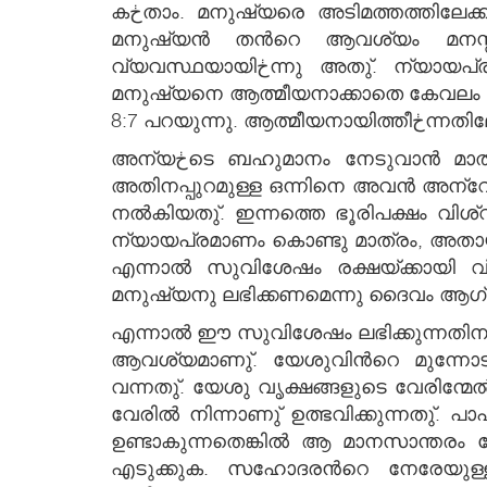
കڂതാം. മനുഷ്യരെ അടിമത്തത്തിലേക്കു നയിക്കുന്ന നിയമപാലന ത്തിന്‍റേതായ ആ വ്യവസ്ഥ ഇപ്പോള്‍ നീങ്ങിപ്പോയിരിക്കുന്നു.
മനുഷ്യന്‍ തന്‍റെ ആവശ്യം മനസ്സിലാക്കുന്നതിനുവേണ്ടി ഒڂ കാലഘട്
വ്യവസ്ഥയായിڂന്നു അതു്. ന്യായപ്രമാണം ഒരിക്കലും വിശുദ്ധീകരണത്തിലേക്കു നയിക്കുന്ന ഒڂ മാര്‍ഗ്ഗമായിڂന്നില്ല. അതു
മനുഷ്യനെ ആത്മീയനാക്കാതെ കേവലം മതഭക്തനാക്കി മാത്ര
അന്യڂടെ ബഹുമാനം നേടുവാന്‍ മാത്രം സഹായിക്കുന്ന ഒڂ ബാഹ്യമായ നീതികൊണ്ടു് മനുഷ്യന്‍ തൃപ്തിയടയുമോ, അതോ
അതിനപ്പുറമുള്ള ഒന്നിനെ അവന്‍ അന്വ
നല്‍കിയതു്. ഇന്നത്തെ ഭൂരിപക്ഷം വിശ്വാസികളും പുറമെയുള്ള ഒڂ നീതികൊണ്
ന്യായപ്രമാണം കൊണ്ടു മാത്രം, അതായത
എന്നാല്‍ സുവിശേഷം രക്ഷയ്ക്കായി 
മനുഷ്യനു ലഭിക്കണമെന്നു ദൈവം ആഗ്രഹി
എന്നാല്‍ ഈ സുവിശേഷം ലഭിക്കുന്നതിനായി നമുക്കു് ആദ്യം
ആവശ്യമാണു്. യേശുവിന്‍റെ മുന്നോടിയായിڂന്ന യോഹന്നാന്‍ സ്നാപകന്‍ ഈ മാനസാന്തരസന്ദേശം പ്രസം
വന്നതു്. യേശു വൃക്ഷങ്ങളുടെ വേരിന്മേ
വേരില്‍ നിന്നാണു് ഉത്ഭവിക്കുന്നതു്. പാപമാകുന്ന വൃക്
ഉണ്ടാകുന്നതെങ്കില്‍ ആ മാനസാന്ത
എടുക്കുക. സഹോദരന്‍റെ നേരേയുള്ള