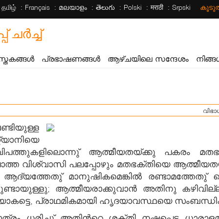
தமிழ்
Français
മലയാളം
తెలుగు
Polski
मराठी
Srpski
കൂട
ചര്‍ച്ച്
സ്തകങ്ങൾ
പ്രഭാഷണങ്ങൾ
ആഴ്ചയിലെ സന്ദേശം
നിങ്ങ
വിഭാ
ടിയുള്ള
്യാനിയെ
വിപത്തുകളിലൊന്നു് ആത്മീയതയ്ക്കു പകരം മതഭക
ത വിശ്വാസി പലപ്പോഴും മതഭക്തിയെ ആത്മീയതയായി 
. ആദ്യത്തേതു് മാനുഷികമെങ്കില്‍ രണ്ടാമത്തേതു
്ടായുള്ളു; ആത്മീയരാക്കുവാന്‍ അതിനു കഴിവില്
ീയതയാകട്ടെ, പ്രാഥമികമായി ഹൃദയാവസ്ഥയെ സംബന്ധിക
രം ധരിച്ചു് അതിന്‍റെ ശക്തി നഷ്ടപ്പെട്ട ധാരാ